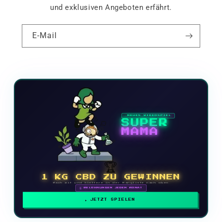
und exklusiven Angeboten erfährt.
E-Mail
NEUES VIDEOSPIEL
SUPER
MAMA
🏆
1 KG CBD ZU GEWINNEN
Mach mit und klettere in der Rangliste nach oben
🗓 BELOHNUNGEN JEDEN MONAT
JETZT SPIELEN