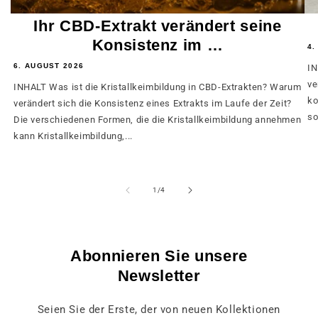
Ihr CBD-Extrakt verändert seine
Konsistenz im …
4.
6. AUGUST 2026
IN
ve
INHALT Was ist die Kristallkeimbildung in CBD-Extrakten? Warum
ko
verändert sich die Konsistenz eines Extrakts im Laufe der Zeit?
so
Die verschiedenen Formen, die die Kristallkeimbildung annehmen
kann Kristallkeimbildung,...
von
1
/
4
Abonnieren Sie unsere
Newsletter
Seien Sie der Erste, der von neuen Kollektionen