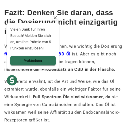
Fazit: Denken Sie daran, dass
die Dosierung nicht einzigartig
ist
Vielen Dank für Ihren
Besuch! Melden Sie sich
an, um Ihre Prämie von 5
Wir haben zusammen gesehen, wie wichtig die Dosierung
Punkten einzulösen!
für die Wirksamkeit von CBD-Öl
ist. Aber es gibt noch
Verbindung
andere Faktoren, die dazu beitragen können,
insbesondere
der Prozentsatz an CBD in der Flasche.
Wie bereits erwähnt, ist die Art und Weise, wie das Öl
extrahiert wurde, ebenfalls ein wichtiger Faktor für seine
Wirksamkeit.
Full Spectrum Öle sind wirksamer, da
sie
eine Synergie von Cannabinoiden enthalten. Das Öl ist
wirksamer, weil seine Affinität zu den Endocannabinoid-
Rezeptoren größer ist.