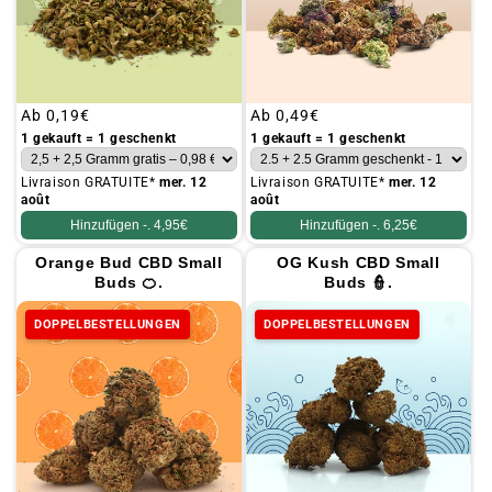
Üblicher
Ab
0,19€
Üblicher
Ab
0,49€
Preis
Preis
1 gekauft = 1 geschenkt
1 gekauft = 1 geschenkt
Livraison GRATUITE*
mer. 12
Livraison GRATUITE*
mer. 12
août
août
Hinzufügen -.
4,95€
Hinzufügen -.
6,25€
Orange Bud CBD Small
OG Kush CBD Small
Buds 🍊.
Buds 👮.
DOPPELBESTELLUNGEN
DOPPELBESTELLUNGEN