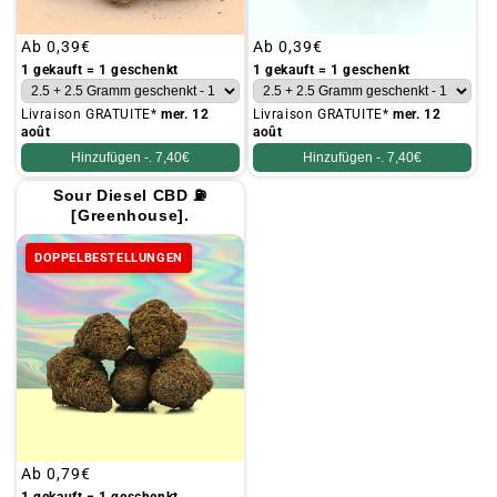
Üblicher
Ab
0,39€
Üblicher
Ab
0,39€
Preis
Preis
1 gekauft = 1 geschenkt
1 gekauft = 1 geschenkt
Livraison GRATUITE*
mer. 12
Livraison GRATUITE*
mer. 12
août
août
Hinzufügen -.
7,40€
Hinzufügen -.
7,40€
Sour Diesel CBD ⛽
[Greenhouse].
DOPPELBESTELLUNGEN
Üblicher
Ab
0,79€
Preis