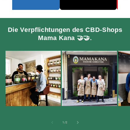
Die Verpflichtungen des CBD-Shops
Mama Kana 🤝🤝.
von
1
/
2