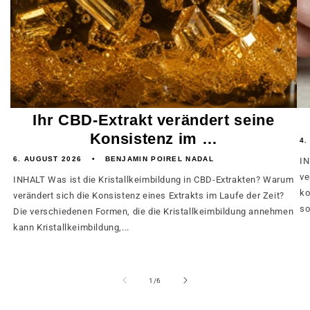
Ihr CBD-Extrakt verändert seine
Konsistenz im …
4.
6. AUGUST 2026
BENJAMIN POIREL NADAL
IN
ve
INHALT Was ist die Kristallkeimbildung in CBD-Extrakten? Warum
ko
verändert sich die Konsistenz eines Extrakts im Laufe der Zeit?
so
Die verschiedenen Formen, die die Kristallkeimbildung annehmen
kann Kristallkeimbildung,...
von
1
/
6