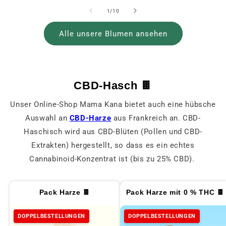
von
1
/
10
Alle unsere Blumen ansehen
CBD-Hasch 🍫
Unser Online-Shop Mama Kana bietet auch eine hübsche
Auswahl an
CBD-Harze
aus Frankreich an. CBD-
Haschisch wird aus CBD-Blüten (Pollen und CBD-
Extrakten) hergestellt, so dass es ein echtes
Cannabinoid-Konzentrat ist (bis zu 25% CBD).
Pack Harze 🍫
Pack Harze mit 0 % THC 🍫
DOPPELBESTELLUNGEN
DOPPELBESTELLUNGEN