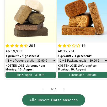
304
14
Üblicher
Ab
19,95€
Üblicher
Ab
19,95€
Preis
Preis
1 gekauft = 1 geschenkt
1 gekauft = 1 geschenkt
KOSTENLOSE Lieferung*
am
KOSTENLOSE Lieferung*
am
Montag, 10. August
Montag, 10. August
Hinzufügen -.
39,90€
Hinzufügen -.
39,90€
von
1
/
10
Alle unsere Harze ansehen