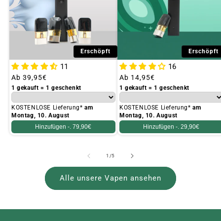
Erschöpft
Erschöpft
11
16
Üblicher
Ab
39,95€
Üblicher
Ab
14,95€
Preis
Preis
1 gekauft = 1 geschenkt
1 gekauft = 1 geschenkt
KOSTENLOSE Lieferung*
am
KOSTENLOSE Lieferung*
am
Montag, 10. August
Montag, 10. August
Hinzufügen -.
79,90€
Hinzufügen -.
29,90€
von
1
/
5
Alle unsere Vapen ansehen