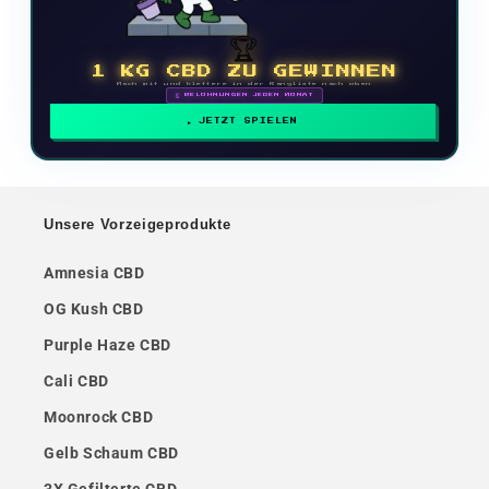
🏆
1 KG CBD ZU GEWINNEN
Mach mit und klettere in der Rangliste nach oben
🗓 BELOHNUNGEN JEDEN MONAT
JETZT SPIELEN
Unsere Vorzeigeprodukte
Amnesia CBD
OG Kush CBD
Purple Haze CBD
Cali CBD
Moonrock CBD
Gelb Schaum CBD