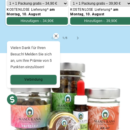
KOSTENLOSE Lieferung*
am
KOSTENLOSE Lieferung*
am
Montag, 10. August
Montag, 10. August
Hinzufügen -.
34,90€
Hinzufügen -.
39,90€
von
1
/
5
Vielen Dank für Ihren
Besuch! Melden Sie sich
an, um Ihre Prämie von 5
Punkten einzulösen!
Verbindung