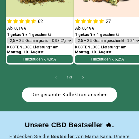
62
27
Üblicher
Ab
0,19€
Üblicher
Ab
0,49€
Preis
Preis
1 gekauft = 1 geschenkt
1 gekauft = 1 geschenkt
KOSTENLOSE Lieferung*
am
KOSTENLOSE Lieferung*
am
Montag, 10. August
Montag, 10. August
Hinzufügen -.
4,95€
Hinzufügen -.
6,25€
von
1
/
5
Die gesamte Kollektion ansehen
Unsere CBD Bestseller 🔥.
Entdecken Sie die
Bestseller
von Mama Kana. Unsere