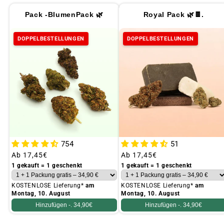
Pack -BlumenPack 🌿
Royal Pack 🌿🍫.
DOPPELBESTELLUNGEN
DOPPELBESTELLUNGEN
754
51
Üblicher
Ab
17,45€
Üblicher
Ab
17,45€
Preis
Preis
1 gekauft = 1 geschenkt
1 gekauft = 1 geschenkt
KOSTENLOSE Lieferung*
am
KOSTENLOSE Lieferung*
am
Montag, 10. August
Montag, 10. August
Hinzufügen -.
34,90€
Hinzufügen -.
34,90€