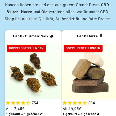
Kunden lieben sie und das aus gutem Grund: Diese
CBD-
Blüten, Harze und Öle
vereinen alles, wofür unser CBD-
Shop bekannt ist: Qualität, Authentizität und faire Preise.
Pack -BlumenPack 🌿
Pack Harze 🍫
DOPPELBESTELLUNGEN
DOPPELBESTELLUNGEN
754
304
Üblicher
Ab
17,45€
Üblicher
Ab
19,95€
Preis
Preis
1 gekauft = 1 geschenkt
1 gekauft = 1 geschenkt