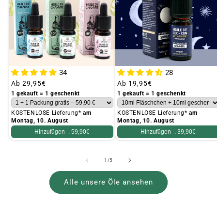
34
28
Üblicher
Ab
29,95€
Üblicher
Ab
19,95€
Preis
Preis
1 gekauft = 1 geschenkt
1 gekauft = 1 geschenkt
KOSTENLOSE Lieferung*
am
KOSTENLOSE Lieferung*
am
Montag, 10. August
Montag, 10. August
Hinzufügen -.
59,90€
Hinzufügen -.
39,90€
von
1
/
5
Alle unsere Öle ansehen