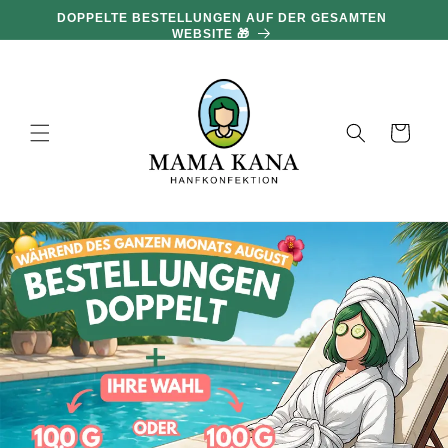
und zum
100 G GRATIS PRO 100 € EINKAUF 🔥
Inhalt
übergehen
Warenkorb