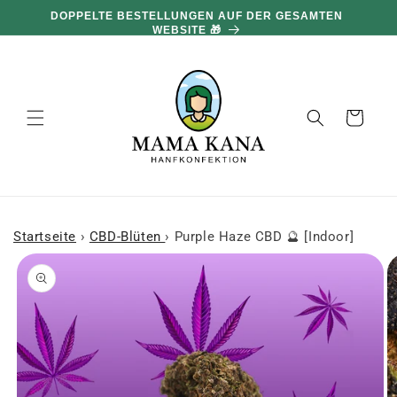
und zum
100 G GRATIS PRO 100 € EINKAUF 🔥
Inhalt
übergehen
Warenkorb
Startseite
›
CBD-Blüten
›
Purple Haze CBD 🔮 [Indoor]
 den
oduktinformationen
ringen