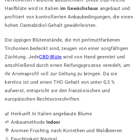
tiefvioletten Farbtöne auszeichnen. Diese CBD-reiche
Hanfblüte wird in Italien
im Gewächshaus
angebaut und
profitiert von kontrollierten Anbaubedingungen, die einen
hohen Cannabidiol-Gehalt gewährleisten.
Die üppigen Blütenstände, die mit perlmuttfarbenen
Trichomen bedeckt sind, zeugen von einer sorgfältigen
Züchtung. Jede
CBD-Blüte
wird von Hand geerntet und
anschließend durch einen Reifungsprozess veredelt, um
ihr Aromaprofil voll zur Geltung zu bringen. Da sie
kernlos ist und einen THC-Gehalt von unter 0,3 %
aufweist, entspricht sie den französischen und
europäischen Rechtsvorschriften.
🌿 Herkunft In Italien angebaute Blume
🌱 Anbaumethode
Indoor
🍭 Aromen Fruchtig, nach Korinthen und Waldbeeren
💧 Feuchtigkeit Neutral