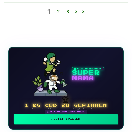
1
2
3
NEUES VIDEOSPIEL
SUPER
MAMA
🏆
1 KG CBD ZU GEWINNEN
Mach mit und klettere in der Rangliste nach oben
🗓 BELOHNUNGEN JEDEN MONAT
JETZT SPIELEN