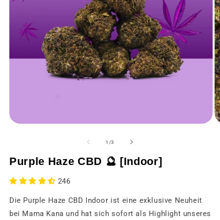
Medien
M
1
2
in
in
von
1
/
3
einem
e
modalen
m
Purple Haze CBD 🔮 [Indoor]
Fenster
F
öffnen
öf
246
Die Purple Haze CBD Indoor ist eine exklusive Neuheit
bei Mama Kana und hat sich sofort als Highlight unseres