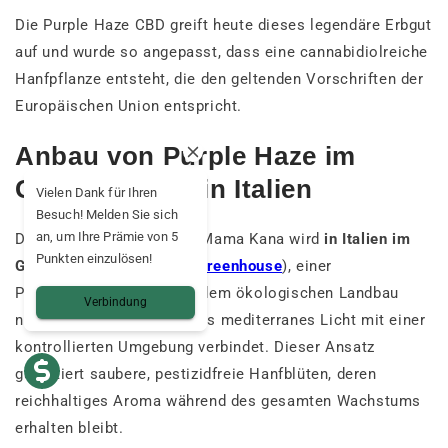
Die Purple Haze CBD greift heute dieses legendäre Erbgut
auf und wurde so angepasst, dass eine cannabidiolreiche
Hanfpflanze entsteht, die den geltenden Vorschriften der
Europäischen Union entspricht.
Anbau von Purple Haze im
Gewächshaus in Italien
Vielen Dank für Ihren
Besuch! Melden Sie sich
an, um Ihre Prämie von 5
Die Purple Haze CBD von Mama Kana wird
in Italien im
Punkten einzulösen!
Gewächshaus angebaut
(
Greenhouse
), einer
Produktionsmethode, die dem ökologischen Landbau
Verbindung
nahekommt und natürliches mediterranes Licht mit einer
kontrollierten Umgebung verbindet. Dieser Ansatz
garantiert saubere, pestizidfreie Hanfblüten, deren
reichhaltiges Aroma während des gesamten Wachstums
erhalten bleibt.