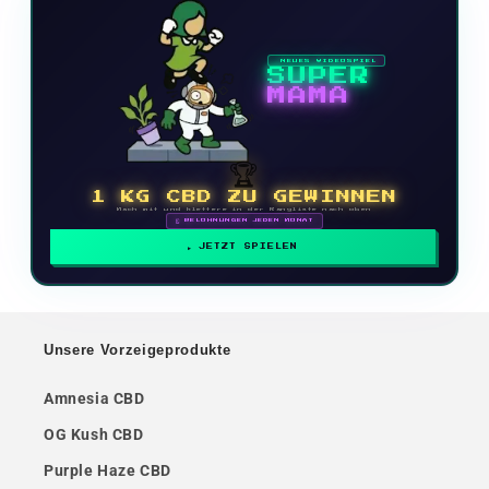
NEUES VIDEOSPIEL
SUPER
MAMA
🏆
1 KG CBD ZU GEWINNEN
Mach mit und klettere in der Rangliste nach oben
🗓 BELOHNUNGEN JEDEN MONAT
JETZT SPIELEN
Unsere Vorzeigeprodukte
Amnesia CBD
OG Kush CBD
Purple Haze CBD