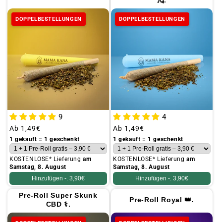
DOPPELBESTELLUNGEN
DOPPELBESTELLUNGEN
9
4
Üblicher
Ab
1,49€
Üblicher
Ab
1,49€
Preis
Preis
1 gekauft = 1 geschenkt
1 gekauft = 1 geschenkt
KOSTENLOSE* Lieferung
am
KOSTENLOSE* Lieferung
am
Samstag, 8. August
Samstag, 8. August
Hinzufügen -.
3,90€
Hinzufügen -.
3,90€
Pre-Roll Super Skunk
Pre-Roll Royal 👑.
CBD ⚕.