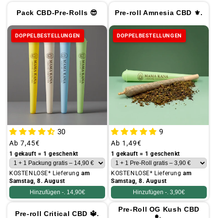
n
Pack CBD-Pre-Rolls 😎
Pre-roll Amnesia CBD ⚜.
g
:
DOPPELBESTELLUNGEN
DOPPELBESTELLUNGEN
30
9
Üblicher
Ab
7,45€
Üblicher
Ab
1,49€
Preis
Preis
1 gekauft = 1 geschenkt
1 gekauft = 1 geschenkt
KOSTENLOSE* Lieferung
am
KOSTENLOSE* Lieferung
am
Samstag, 8. August
Samstag, 8. August
Hinzufügen -.
14,90€
Hinzufügen -.
3,90€
Pre-Roll OG Kush CBD
Pre-roll Critical CBD 🔱.
💂.