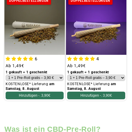
DOPPELBESTELLUNGEN
DOPPELBESTELLUNGEN
6
4
Üblicher
Ab
1,49€
Üblicher
Ab
1,49€
Preis
Preis
1 gekauft = 1 geschenkt
1 gekauft = 1 geschenkt
KOSTENLOSE* Lieferung
am
KOSTENLOSE* Lieferung
am
Samstag, 8. August
Samstag, 8. August
Hinzufügen -.
3,90€
Hinzufügen -.
3,90€
Was ist ein CBD-Pre-Roll?