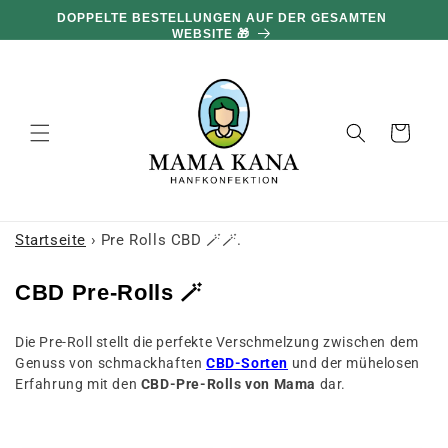
und zum
DOPPELTE BESTELLUNGEN AUF DER GESAMTEN
Inhalt
WEBSITE 🎁
übergehen
Warenkorb
Startseite
›
Pre Rolls CBD 🪄🪄.
S
CBD Pre-Rolls 🪄
a
Die Pre-Roll stellt die perfekte Verschmelzung zwischen dem
m
Genuss von schmackhaften
CBD-Sorten
und der mühelosen
m
Erfahrung mit den
CBD-Pre-Rolls von Mama
dar.
l
u