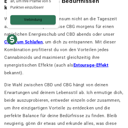
Beides nach deinen Bedürfnissen
an, um Ihre Prämie von 5
kombinieren
Punkten einzulösen!
Warum passt du deinen Konsum nicht an die Tageszeit
Verbindung
an? Verwende beispielsweise CBG morgens für einen
natürlichen Energieschub und CBD abends oder unser
CBD zum Schlafen
, um dich zu entspannen. Mit dieser
Kombination profitierst du von den Vorteilen jedes
Cannabinoids und maximierst gleichzeitig ihre
synergistischen Effekte (auch als
Entourage-Effekt
bekannt).
Die Wahl zwischen CBD und CBG hängt von deinen
Erwartungen und deinem Lebensstil ab. Ich ermutige dich,
beide auszuprobieren, entweder einzeln oder zusammen,
um ihre einzigartigen Vorteile zu entdecken und die
perfekte Balance für deine Bedürfnisse zu finden. Bleib
neugierig, gönn dir etwas und erkunde alles, was diese