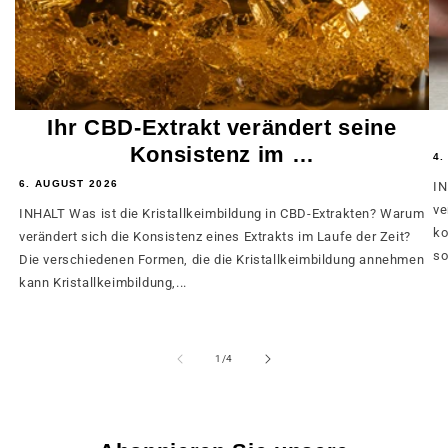
Ihr CBD-Extrakt verändert seine
Konsistenz im …
4.
6. AUGUST 2026
IN
ve
INHALT Was ist die Kristallkeimbildung in CBD-Extrakten? Warum
ko
verändert sich die Konsistenz eines Extrakts im Laufe der Zeit?
so
Die verschiedenen Formen, die die Kristallkeimbildung annehmen
kann Kristallkeimbildung,...
von
1
/
4