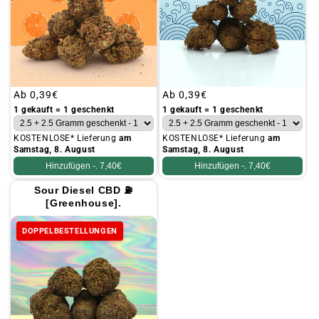
Üblicher
Ab
0,39€
Üblicher
Ab
0,39€
Preis
Preis
1 gekauft = 1 geschenkt
1 gekauft = 1 geschenkt
KOSTENLOSE* Lieferung
am
KOSTENLOSE* Lieferung
am
Samstag, 8. August
Samstag, 8. August
Hinzufügen -.
7,40€
Hinzufügen -.
7,40€
Sour Diesel CBD ⛽
[Greenhouse].
DOPPELBESTELLUNGEN