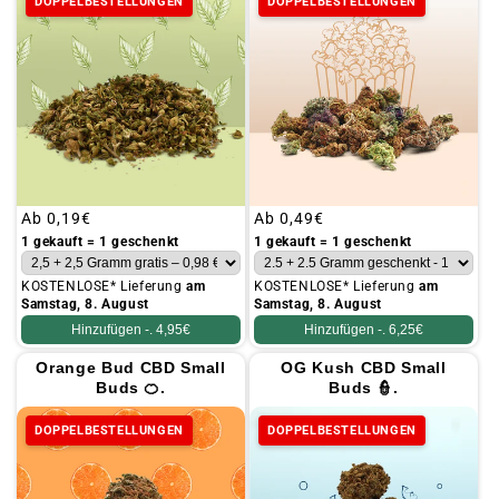
DOPPELBESTELLUNGEN
DOPPELBESTELLUNGEN
Üblicher
Ab
0,19€
Üblicher
Ab
0,49€
Preis
Preis
1 gekauft = 1 geschenkt
1 gekauft = 1 geschenkt
KOSTENLOSE* Lieferung
am
KOSTENLOSE* Lieferung
am
Samstag, 8. August
Samstag, 8. August
Hinzufügen -.
4,95€
Hinzufügen -.
6,25€
Orange Bud CBD Small
OG Kush CBD Small
Buds 🍊.
Buds 👮.
DOPPELBESTELLUNGEN
DOPPELBESTELLUNGEN