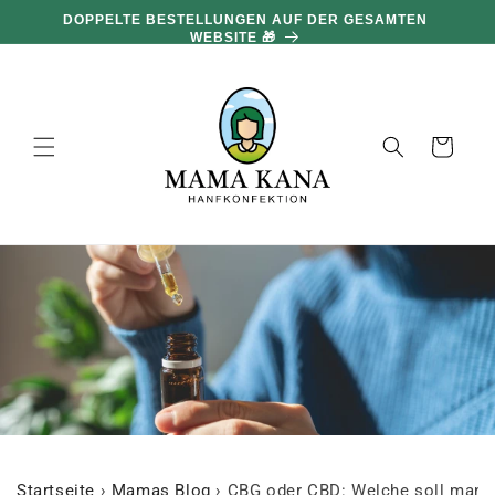
und zum
DOPPELTE BESTELLUNGEN AUF DER GESAMTEN
Inhalt
WEBSITE 🎁
übergehen
Warenkorb
Startseite
›
Mamas Blog
›
CBG oder CBD: Welche soll man a