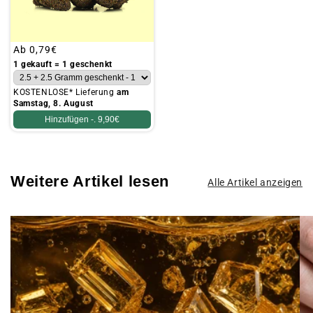
Üblicher
Ab
0,79€
Preis
1 gekauft = 1 geschenkt
KOSTENLOSE* Lieferung
am
Samstag, 8. August
Hinzufügen -.
9,90€
Weitere Artikel lesen
Alle Artikel anzeigen