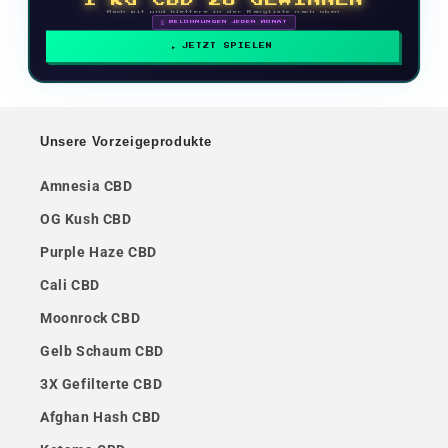
1 KG CBD ZU GEWINNEN
Mach mit und klettere in der Rangliste nach oben
🗓 BELOHNUNGEN JEDEN MONAT
JETZT SPIELEN
Unsere Vorzeigeprodukte
Amnesia CBD
OG Kush CBD
Purple Haze CBD
Cali CBD
Moonrock CBD
Gelb Schaum CBD
3X Gefilterte CBD
Afghan Hash CBD