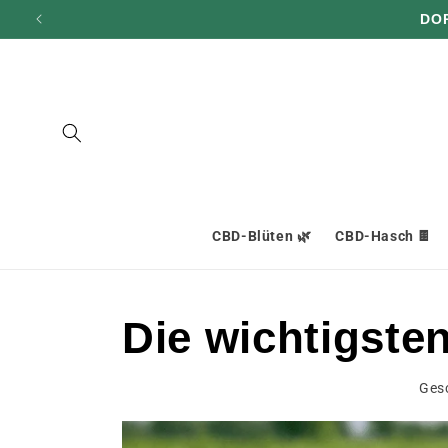
und zum
DO
Inhalt
übergehen
CBD-Blüten 🌿
CBD-Hasch 🍫
Die wichtigste
Ges