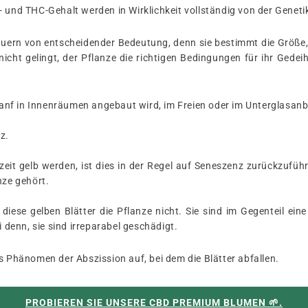
- und THC-Gehalt werden in Wirklichkeit vollständig von der Geneti
auern von entscheidender Bedeutung, denn sie bestimmt die Größe, d
ht gelingt, der Pflanze die richtigen Bedingungen für ihr Gedeih
nf in Innenräumen angebaut wird, im Freien oder im Unterglasanbau
z.
zeit gelb werden, ist dies in der Regel auf Seneszenz zurückzufü
ze gehört.
iese gelben Blätter die Pflanze nicht. Sie sind im Gegenteil eine
i denn, sie sind irreparabel geschädigt.
s Phänomen der Abszission auf, bei dem die Blätter abfallen.
PROBIEREN SIE UNSERE CBD PREMIUM BLUMEN 🌱.