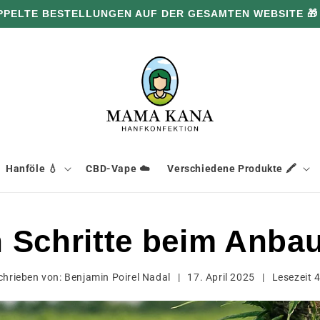
PPELTE BESTELLUNGEN AUF DER GESAMTEN WEBSITE 🎁
Hanföle 💧
CBD-Vape ☁️
Verschiedene Produkte 🖍️
n Schritte beim Anb
chrieben von:
Benjamin Poirel Nadal
|
17. April 2025
|
Lesezeit