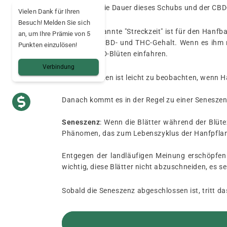
Die Stärke, die Dauer dieses Schubs und der CBD
Vielen Dank für Ihren
Besuch! Melden Sie sich
Diese sogenannte "Streckzeit" ist für den Hanfb
an, um Ihre Prämie von 5
auch ihren CBD- und THC-Gehalt. Wenn es ihm nic
Punkten einzulösen!
Ernte an CBD-Blüten einfahren.
Verbindung
Das Phänomen ist leicht zu beobachten, wenn Ha
Danach kommt es in der Regel zu einer Seneszen
Seneszenz
: Wenn die Blätter während der Blüte
Phänomen, das zum Lebenszyklus der Hanfpflan
Entgegen der landläufigen Meinung erschöpfen d
wichtig, diese Blätter nicht abzuschneiden, es se
Sobald die Seneszenz abgeschlossen ist, tritt da