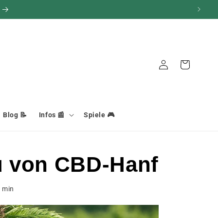
Verbindung
Warenkorb
Blog 📝
Infos 📰
Spiele 🎮
au von CBD-Hanf
4
min