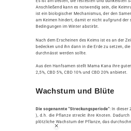
Es ist am besten, die festesten und dunkelsten
Anschließend kann es notwendig sein, die Keim
ist ein biologischer Mechanismus, der den Same
am Keimen hindert, damit er nicht aufgrund der 
Bedingungen im Winter abstirbt.
Nach dem Erscheinen des Keims ist es an der Ze
bedecken und ihn dann in die Erde zu setzen, die 
durchnässt werden sollte.
Aus den Hanfsamen stellt Mama Kana ihre gut
2,5%, CBD 5%, CBD 10% und CBD 20% anbietet.
Wachstum und Blüte
Die sogenannte "Streckungsperiode"
: In dieser
), d.h. die Pflanze streckt ihre Knoten. Dadurc
plötzliche Wachstum der Pflanze, das durchschni