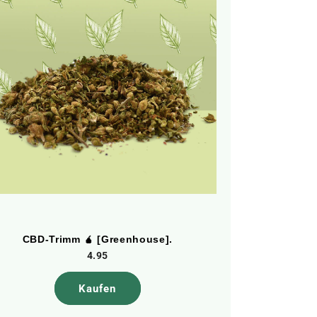
CBD-Trimm 🧉 [Greenhouse].
Popco
4.95
Kaufen