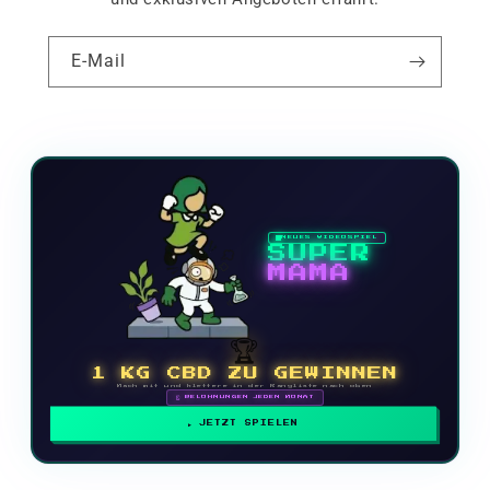
E-Mail
NEUES VIDEOSPIEL
SUPER
MAMA
🏆
1 KG CBD ZU GEWINNEN
Mach mit und klettere in der Rangliste nach oben
🗓 BELOHNUNGEN JEDEN MONAT
JETZT SPIELEN