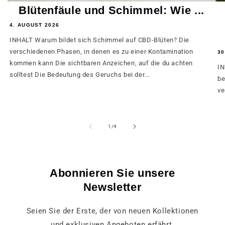
Blütenfäule und Schimmel: Wie ...
4. AUGUST 2026
INHALT Warum bildet sich Schimmel auf CBD-Blüten? Die
verschiedenen Phasen, in denen es zu einer Kontamination
30
kommen kann Die sichtbaren Anzeichen, auf die du achten
IN
solltest Die Bedeutung des Geruchs bei der...
be
ve
von
1
/
4
Abonnieren Sie unsere
Newsletter
Seien Sie der Erste, der von neuen Kollektionen
und exklusiven Angeboten erfährt.