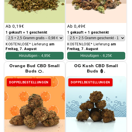
Üblicher
Ab
0,19€
Üblicher
Ab
0,49€
Preis
Preis
1 gekauft = 1 geschenkt
1 gekauft = 1 geschenkt
KOSTENLOSE* Lieferung
am
KOSTENLOSE* Lieferung
am
Freitag, 7. August
Freitag, 7. August
Hinzufügen -.
4,95€
Hinzufügen -.
6,25€
Orange Bud CBD Small
OG Kush CBD Small
Buds 🍊.
Buds 👮.
DOPPELBESTELLUNGEN
DOPPELBESTELLUNGEN