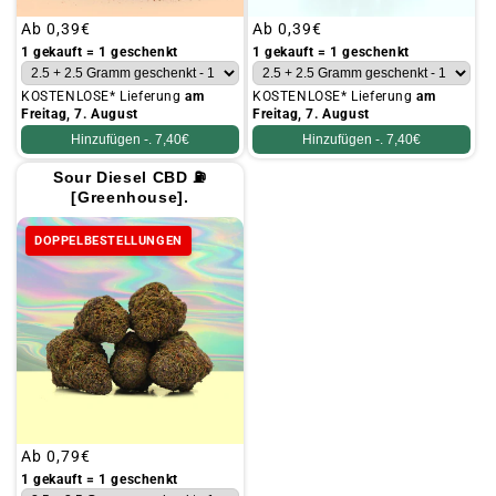
Üblicher
Ab
0,39€
Üblicher
Ab
0,39€
Preis
Preis
1 gekauft = 1 geschenkt
1 gekauft = 1 geschenkt
KOSTENLOSE* Lieferung
am
KOSTENLOSE* Lieferung
am
Freitag, 7. August
Freitag, 7. August
Hinzufügen -.
7,40€
Hinzufügen -.
7,40€
Sour Diesel CBD ⛽
[Greenhouse].
DOPPELBESTELLUNGEN
Üblicher
Ab
0,79€
Preis
1 gekauft = 1 geschenkt