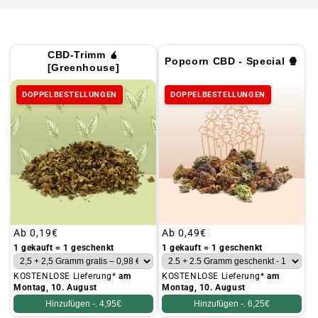
CBD-Trimm 🧉
Popcorn CBD - Special 🍿
[Greenhouse]
DOPPELBESTELLUNGEN
DOPPELBESTELLUNGEN
Üblicher
Ab
0,19€
Üblicher
Ab
0,49€
Preis
Preis
1 gekauft = 1 geschenkt
1 gekauft = 1 geschenkt
KOSTENLOSE Lieferung*
am
KOSTENLOSE Lieferung*
am
Montag, 10. August
Montag, 10. August
Hinzufügen -.
4,95€
Hinzufügen -.
6,25€