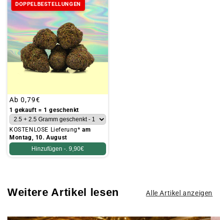
DOPPELBESTELLUNGEN
Üblicher
Ab
0,79€
Preis
1 gekauft = 1 geschenkt
KOSTENLOSE Lieferung*
am
Montag, 10. August
Hinzufügen -.
9,90€
Weitere Artikel lesen
Alle Artikel anzeigen