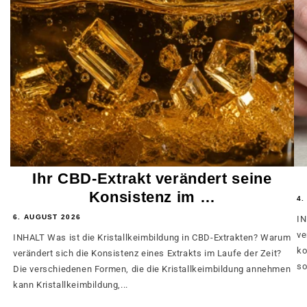
Ihr CBD-Extrakt verändert seine
Konsistenz im …
4.
6. AUGUST 2026
IN
ve
INHALT Was ist die Kristallkeimbildung in CBD-Extrakten? Warum
ko
verändert sich die Konsistenz eines Extrakts im Laufe der Zeit?
so
Die verschiedenen Formen, die die Kristallkeimbildung annehmen
kann Kristallkeimbildung,...