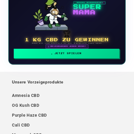
NEUES VIDEOSPIEL
SUPER
MAMA
🏆
1 KG CBD ZU GEWINNEN
Mach mit und klettere in der Rangliste nach oben
🗓 BELOHNUNGEN JEDEN MONAT
JETZT SPIELEN
Unsere Vorzeigeprodukte
Amnesia CBD
OG Kush CBD
Purple Haze CBD
Cali CBD