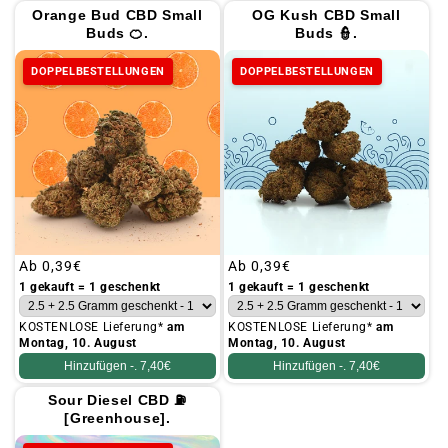
Orange Bud CBD Small
OG Kush CBD Small
Buds 🍊.
Buds 👮.
DOPPELBESTELLUNGEN
DOPPELBESTELLUNGEN
Üblicher
Ab
0,39€
Üblicher
Ab
0,39€
Preis
Preis
1 gekauft = 1 geschenkt
1 gekauft = 1 geschenkt
KOSTENLOSE Lieferung*
am
KOSTENLOSE Lieferung*
am
Montag, 10. August
Montag, 10. August
Hinzufügen -.
7,40€
Hinzufügen -.
7,40€
Sour Diesel CBD ⛽
[Greenhouse].