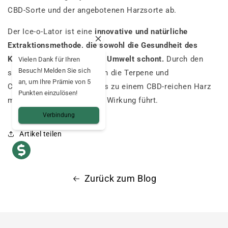
CBD-Sorte und der angebotenen Harzsorte ab.
Der Ice-o-Lator ist eine
innovative und natürliche
Extraktionsmethode, die sowohl die Gesundheit des
Konsumenten als auch die Umwelt schont.
Durch den
Vielen Dank für Ihren
Besuch! Melden Sie sich
schonenden Ansatz bleiben die Terpene und
an, um Ihre Prämie von 5
Cannabinoide erhalten, was zu einem CBD-reichen Harz
Punkten einzulösen!
mit starker entspannender Wirkung führt.
Verbindung
Artikel teilen
Zurück zum Blog