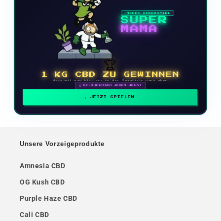
NEUES VIDEOSPIEL
SUPER
MAMA
🏆
1 KG CBD ZU GEWINNEN
Mach mit und klettere in der Rangliste nach oben
🗓 BELOHNUNGEN JEDEN MONAT
JETZT SPIELEN
Unsere Vorzeigeprodukte
Amnesia CBD
OG Kush CBD
Purple Haze CBD
Cali CBD