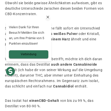
Obwohl sie beide gewisse Ähnlichkeiten aufweisen, gibt es
deutliche Unterschiede zwischen diesen beiden Formen von
CBD-Konzentraten.
Vielen Dank für Ihren
Schon auf der visuellen Ebene fällt sofort ein Unterschied
Besuch! Melden Sie sich
auf. Das Isolat ist
ein feines weißes Pulver
oder Kristall,
an, um Ihre Prämie von 5
während das Destillat eher
einem Harz
ähnelt und eine
Punkten einzulösen!
honigartige Konsistenz hat.
Verbindung
Was die Zusammensetzung betrifft, möchte ich dich daran
erinnern, dass das Destillat
auch andere Cannabinoide
enthält (ich habe dir von seiner Wirkung auf die Umgebung
erzählt), darunter THC, aber immer unter Einhaltung des
europäischen Rechtsrahmens. Im Gegensatz zum Isolat,
das schlicht und einfach nur
Cannabidiol
enthält.
Das Isolat hat
einen
CBD-Gehalt
von bis zu 99 %, das
Destillat von 80-90 %.