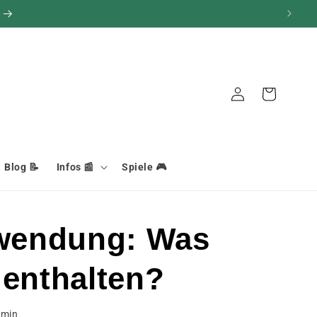
Verbindung
Warenkorb
Blog 📝
Infos 📰
Spiele 🎮
nwendung: Was
 enthalten?
min