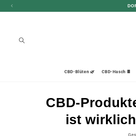
und zum
DO
Inhalt
übergehen
CBD-Blüten 🌿
CBD-Hasch 🍫
CBD-Produkte
ist wirkli
Ges