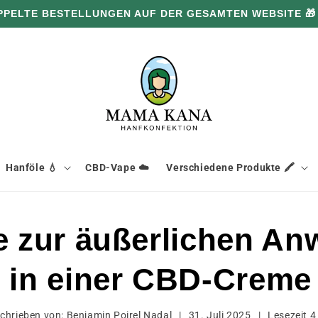
PPELTE BESTELLUNGEN AUF DER GESAMTEN WEBSITE 🎁
Hanföle 💧
CBD-Vape ☁️
Verschiedene Produkte 🖍️
 zur äußerlichen A
ch in einer CBD-Creme
chrieben von:
Benjamin Poirel Nadal
|
31. Juli 2025
|
Lesezeit
4