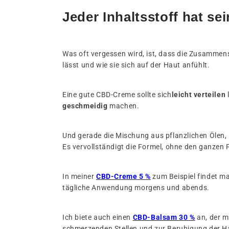
Jeder Inhaltsstoff hat se
Was oft vergessen wird, ist, dass die Zusammenset
lässt und wie sie sich auf der Haut anfühlt.
Eine gute CBD-Creme sollte sich
leicht verteilen
l
geschmeidig
machen.
Und gerade die Mischung aus pflanzlichen Ölen, 
Es vervollständigt die Formel, ohne den ganzen
In meiner
CBD-Creme 5 %
zum Beispiel findet ma
tägliche Anwendung morgens und abends.
Ich biete auch einen
CBD-Balsam 30 %
an, der m
schmerzenden Stellen und zur Beruhigung der Ha