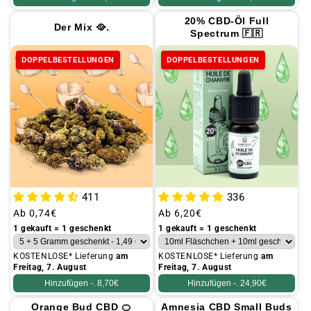
20% CBD-Öl Full
Der Mix 🥘.
Spectrum 🇫🇷
DOPPELBESTELLUNGEN
DOPPELBESTELLUNGEN
411
336
Üblicher
Ab
0,74€
Üblicher
Ab
6,20€
Preis
Preis
1 gekauft = 1 geschenkt
1 gekauft = 1 geschenkt
KOSTENLOSE* Lieferung
am
KOSTENLOSE* Lieferung
am
Freitag, 7. August
Freitag, 7. August
Hinzufügen -.
8,70€
Hinzufügen -.
24,90€
Orange Bud CBD 🍊
Amnesia CBD Small Buds