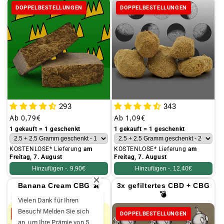
DOPPELBESTELLUNGEN
DOPPELBESTELLUNGEN
293
343
Üblicher
Ab
0,79€
Üblicher
Ab
1,09€
Preis
Preis
1 gekauft = 1 geschenkt
1 gekauft = 1 geschenkt
KOSTENLOSE* Lieferung
am
KOSTENLOSE* Lieferung
am
Freitag, 7. August
Freitag, 7. August
Hinzufügen -.
9,90€
Hinzufügen -.
12,40€
Banana Cream CBG 🍌
3x gefiltertes CBD + CBG
[Greenhouse].
💣
Vielen Dank für Ihren
Besuch! Melden Sie sich
DOPPELBESTELLUNGEN
DOPPELBESTELLUNGEN
an, um Ihre Prämie von 5