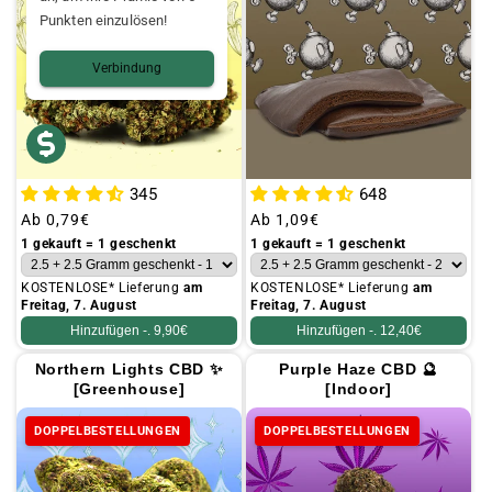
Punkten einzulösen!
Verbindung
345
648
Üblicher
Ab
0,79€
Üblicher
Ab
1,09€
Preis
Preis
1 gekauft = 1 geschenkt
1 gekauft = 1 geschenkt
KOSTENLOSE* Lieferung
am
KOSTENLOSE* Lieferung
am
Freitag, 7. August
Freitag, 7. August
Hinzufügen -.
9,90€
Hinzufügen -.
12,40€
Northern Lights CBD ✨
Purple Haze CBD 🔮
[Greenhouse]
[Indoor]
DOPPELBESTELLUNGEN
DOPPELBESTELLUNGEN