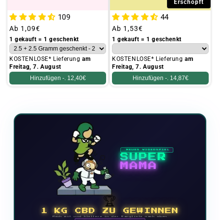
Erschöpft
109
44
Üblicher
Ab
1,09€
Üblicher
Ab
1,53€
Preis
Preis
1 gekauft = 1 geschenkt
1 gekauft = 1 geschenkt
KOSTENLOSE* Lieferung
am
KOSTENLOSE* Lieferung
am
Freitag, 7. August
Freitag, 7. August
Hinzufügen -.
12,40€
Hinzufügen -.
14,87€
NEUES VIDEOSPIEL
SUPER
MAMA
🏆
1 KG CBD ZU GEWINNEN
Mach mit und klettere in der Rangliste nach oben