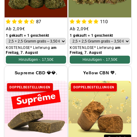
87
110
Üblicher
Ab
2,09€
Üblicher
Ab
2,09€
Preis
Preis
1 gekauft = 1 geschenkt
1 gekauft = 1 geschenkt
KOSTENLOSE* Lieferung
am
KOSTENLOSE* Lieferung
am
Freitag, 7. August
Freitag, 7. August
Hinzufügen -.
17,50€
Hinzufügen -.
17,50€
Supreme CBD 💎💎.
Yellow CBN 💛.
DOPPELBESTELLUNGEN
DOPPELBESTELLUNGEN