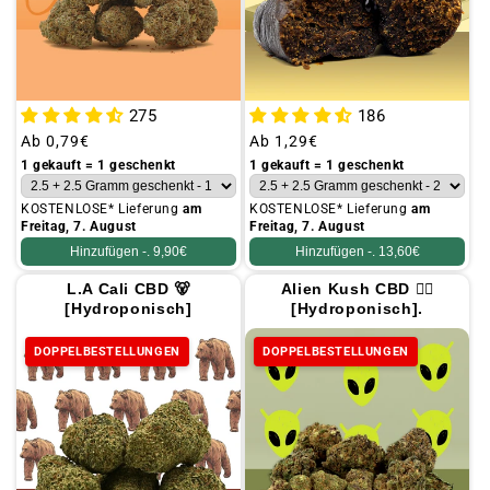
275
186
Üblicher
Ab
0,79€
Üblicher
Ab
1,29€
Preis
Preis
1 gekauft = 1 geschenkt
1 gekauft = 1 geschenkt
KOSTENLOSE* Lieferung
am
KOSTENLOSE* Lieferung
am
Freitag, 7. August
Freitag, 7. August
Hinzufügen -.
9,90€
Hinzufügen -.
13,60€
L.A Cali CBD 🐻
Alien Kush CBD 🧟‍♂️
[Hydroponisch]
[Hydroponisch].
DOPPELBESTELLUNGEN
DOPPELBESTELLUNGEN