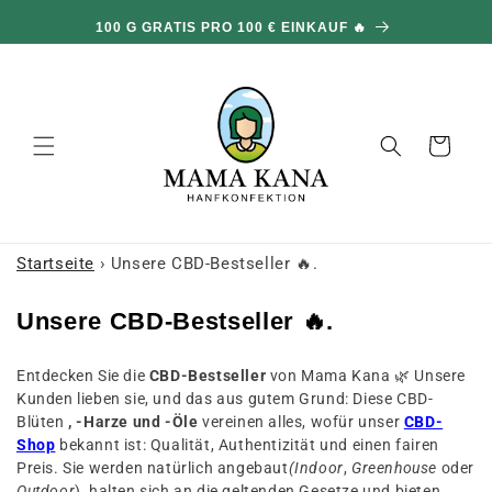
und zum
100 G GRATIS PRO 100 € EINKAUF 🔥
Inhalt
übergehen
Warenkorb
Startseite
›
Unsere CBD-Bestseller 🔥.
K
Unsere CBD-Bestseller 🔥.
o
Entdecken Sie die
CBD-Bestseller
von Mama Kana 🌿 Unsere
l
Kunden lieben sie, und das aus gutem Grund: Diese CBD-
l
Blüten
, -Harze und -Öle
vereinen alles, wofür unser
CBD-
e
Shop
bekannt ist: Qualität, Authentizität und einen fairen
Preis. Sie werden natürlich angebaut
(Indoor
,
Greenhouse
oder
k
Outdoor
), halten sich an die geltenden Gesetze und bieten