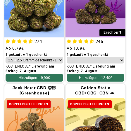
Erschöpft
274
246
Üblicher
Ab
0,79€
Üblicher
Ab
1,09€
Preis
Preis
1 gekauft = 1 geschenkt
1 gekauft = 1 geschenkt
KOSTENLOSE* Lieferung
am
KOSTENLOSE* Lieferung
am
Freitag, 7. August
Freitag, 7. August
Hinzufügen -.
9,90€
Hinzufügen -.
12,40€
Jack Herer CBD 🧔🏻
Golden Static
[Greenhouse]
CBD+CBG+CBN 🧈.
DOPPELBESTELLUNGEN
DOPPELBESTELLUNGEN