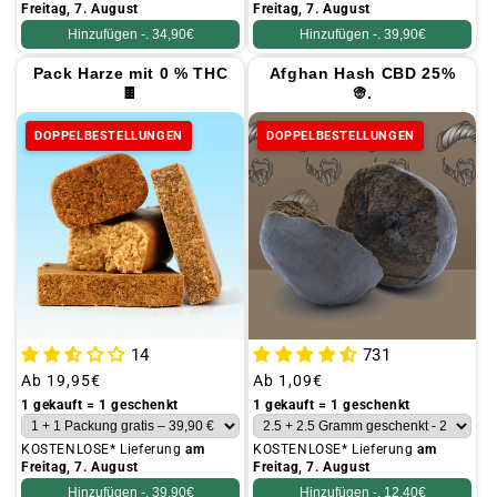
Freitag, 7. August
Freitag, 7. August
Hinzufügen -.
34,90€
Hinzufügen -.
39,90€
Pack Harze mit 0 % THC
Afghan Hash CBD 25%
🍫
👳.
DOPPELBESTELLUNGEN
DOPPELBESTELLUNGEN
731
14
Üblicher
Ab
1,09€
Üblicher
Ab
19,95€
Preis
Preis
1 gekauft = 1 geschenkt
1 gekauft = 1 geschenkt
KOSTENLOSE* Lieferung
am
KOSTENLOSE* Lieferung
am
Freitag, 7. August
Freitag, 7. August
Hinzufügen -.
12,40€
Hinzufügen -.
39,90€