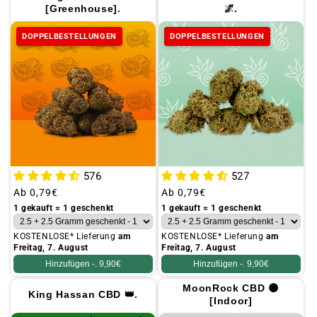
[Greenhouse].
🌌.
DOPPELBESTELLUNGEN
DOPPELBESTELLUNGEN
576
527
Üblicher
Ab
0,79€
Üblicher
Ab
0,79€
Preis
Preis
1 gekauft = 1 geschenkt
1 gekauft = 1 geschenkt
KOSTENLOSE* Lieferung
am
KOSTENLOSE* Lieferung
am
Freitag, 7. August
Freitag, 7. August
Hinzufügen -.
9,90€
Hinzufügen -.
9,90€
MoonRock CBD 🌑
King Hassan CBD 👑.
[Indoor]