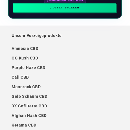
🗓 BELOHNUNGEN JEDEN MONAT
JETZT SPIELEN
Unsere Vorzeigeprodukte
Amnesia CBD
OG Kush CBD
Purple Haze CBD
Cali CBD
Moonrock CBD
Gelb Schaum CBD
3X Gefilterte CBD
Afghan Hash CBD
Ketama CBD