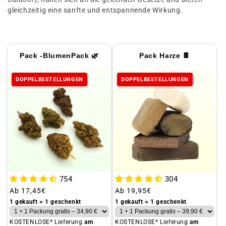
t
gleichzeitig eine sanfte und entspannende Wirkung.
i
o
n
Pack -BlumenPack 🌿
Pack Harze 🍫
:
DOPPELBESTELLUNGEN
DOPPELBESTELLUNGEN
754
304
Üblicher
Ab
17,45€
Üblicher
Ab
19,95€
Preis
Preis
1 gekauft = 1 geschenkt
1 gekauft = 1 geschenkt
KOSTENLOSE* Lieferung
am
KOSTENLOSE* Lieferung
am