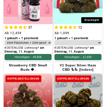
Erschöpft
37
12
Üblicher
Ab
12,45€
Üblicher
Ab
1,09€
Preis
Preis
1 gekauft = 1 geschenkt
1 gekauft = 1 geschenkt
KOSTENLOSE Lieferung*
am
KOSTENLOSE Lieferung*
am
Dienstag, 11. August
Dienstag, 11. August
Hinzufügen -.
49,90€
Hinzufügen -.
12,40€
Strawberry CBD Small
V1 Super Silver Haze
Buds 🍓.
CBD 🦾🦾 [Indoor]
DOPPELBESTELLUNGEN
DOPPELBESTELLUNGEN