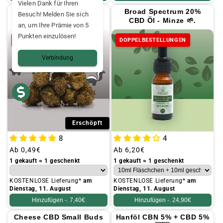
Vielen Dank für Ihren
Super Skunk CBD Small
Broad Spectrum 20%
Besuch! Melden Sie sich
Buds 🦨 🦨.
CBD Öl - Minze 🌱.
an, um Ihre Prämie von 5
Punkten einzulösen!
DOPPELBESTELLUNGEN
DOPPELBESTELLUNGEN
Verbindung
Erschöpft
8
4
Üblicher
Ab
0,49€
Üblicher
Ab
6,20€
Preis
Preis
1 gekauft = 1 geschenkt
1 gekauft = 1 geschenkt
KOSTENLOSE Lieferung*
am
KOSTENLOSE Lieferung*
am
Dienstag, 11. August
Dienstag, 11. August
Hinzufügen -.
7,40€
Hinzufügen -.
24,90€
Cheese CBD Small Buds
Hanföl CBN 5% + CBD 5%