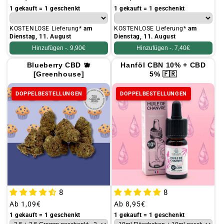
Preis
Preis
1 gekauft = 1 geschenkt
1 gekauft = 1 geschenkt
KOSTENLOSE Lieferung*
am
KOSTENLOSE Lieferung*
am
Dienstag, 11. August
Dienstag, 11. August
Hinzufügen -.
9,90€
Hinzufügen -.
7,40€
Blueberry CBD 🫐
Hanföl CBN 10% + CBD
[Greenhouse]
5% 🇫🇷
DOPPELBESTELLUNGEN
DOPPELBESTELLUNGEN
8
8
Üblicher
Ab
1,09€
Üblicher
Ab
8,95€
Preis
Preis
1 gekauft = 1 geschenkt
1 gekauft = 1 geschenkt