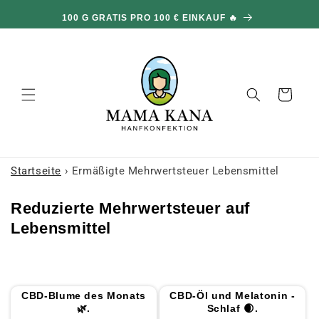
und zum
DOPPELTE BESTELLUNGEN AUF DER GESAMTEN
Inhalt
WEBSITE 🎁
übergehen
Warenkorb
Startseite
›
Ermäßigte Mehrwertsteuer Lebensmittel
K
Reduzierte Mehrwertsteuer auf
o
Lebensmittel
l
l
e
CBD-Blume des Monats
CBD-Öl und Melatonin -
k
🌿.
Schlaf 🌒.