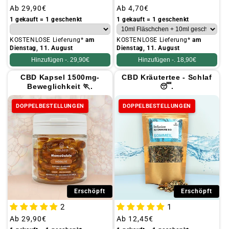
Üblicher
Ab
29,90€
Üblicher
Ab
4,70€
Preis
Preis
1 gekauft = 1 geschenkt
1 gekauft = 1 geschenkt
KOSTENLOSE Lieferung*
am
KOSTENLOSE Lieferung*
am
Dienstag, 11. August
Dienstag, 11. August
Hinzufügen -.
29,90€
Hinzufügen -.
18,90€
CBD Kapsel 1500mg-
CBD Kräutertee - Schlaf
Beweglichkeit 🏃.
😴.
DOPPELBESTELLUNGEN
DOPPELBESTELLUNGEN
Erschöpft
Erschöpft
2
1
Üblicher
Ab
29,90€
Üblicher
Ab
12,45€