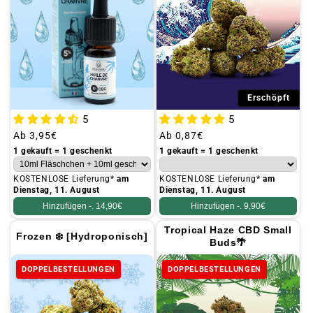
Erschöpft
5
5
Üblicher
Ab
3,95€
Üblicher
Ab
0,87€
Preis
Preis
1 gekauft = 1 geschenkt
1 gekauft = 1 geschenkt
KOSTENLOSE Lieferung*
am
KOSTENLOSE Lieferung*
am
Dienstag, 11. August
Dienstag, 11. August
Hinzufügen -.
14,90€
Hinzufügen -.
9,90€
Tropical Haze CBD Small
Frozen ❄️ [Hydroponisch]
Buds🌴
DOPPELBESTELLUNGEN
DOPPELBESTELLUNGEN