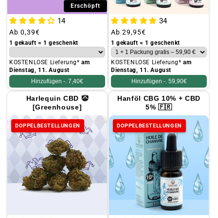
Erschöpft
14
34
Üblicher
Ab
0,39€
Üblicher
Ab
29,95€
Preis
Preis
1 gekauft = 1 geschenkt
1 gekauft = 1 geschenkt
KOSTENLOSE Lieferung*
am
KOSTENLOSE Lieferung*
am
Dienstag, 11. August
Dienstag, 11. August
Hinzufügen -.
7,40€
Hinzufügen -.
59,90€
Harlequin CBD 🤡
Hanföl CBG 10% + CBD
[Greenhouse]
5% 🇫🇷
DOPPELBESTELLUNGEN
DOPPELBESTELLUNGEN