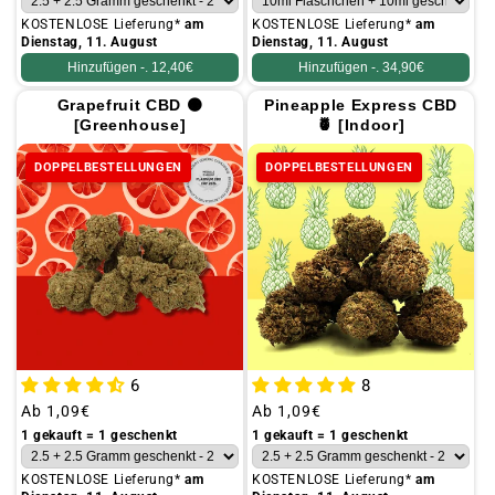
KOSTENLOSE Lieferung*
am
KOSTENLOSE Lieferung*
am
Dienstag, 11. August
Dienstag, 11. August
Hinzufügen -.
12,40€
Hinzufügen -.
34,90€
Grapefruit CBD 🟠
Pineapple Express CBD
[Greenhouse]
🍍 [Indoor]
DOPPELBESTELLUNGEN
DOPPELBESTELLUNGEN
6
8
Üblicher
Ab
1,09€
Üblicher
Ab
1,09€
Preis
Preis
1 gekauft = 1 geschenkt
1 gekauft = 1 geschenkt
KOSTENLOSE Lieferung*
am
KOSTENLOSE Lieferung*
am