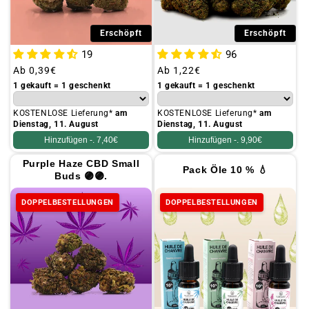
Erschöpft
Erschöpft
19
96
Üblicher
Ab
0,39€
Üblicher
Ab
1,22€
Preis
Preis
1 gekauft = 1 geschenkt
1 gekauft = 1 geschenkt
KOSTENLOSE Lieferung*
am
KOSTENLOSE Lieferung*
am
Dienstag, 11. August
Dienstag, 11. August
Hinzufügen -.
7,40€
Hinzufügen -.
9,90€
Purple Haze CBD Small
Pack Öle 10 % 💧
Buds 🟣🟣.
DOPPELBESTELLUNGEN
DOPPELBESTELLUNGEN