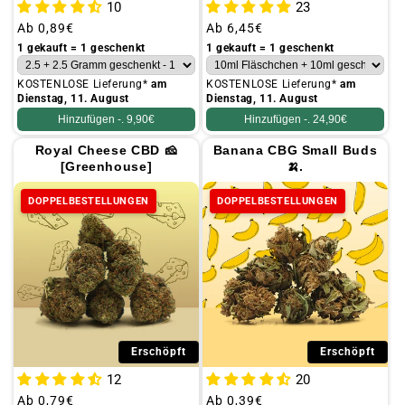
10
23
Üblicher
Ab
0,89€
Üblicher
Ab
6,45€
Preis
Preis
1 gekauft = 1 geschenkt
1 gekauft = 1 geschenkt
KOSTENLOSE Lieferung*
am
KOSTENLOSE Lieferung*
am
Dienstag, 11. August
Dienstag, 11. August
Hinzufügen -.
9,90€
Hinzufügen -.
24,90€
Royal Cheese CBD 🧀
Banana CBG Small Buds
[Greenhouse]
🍌.
DOPPELBESTELLUNGEN
DOPPELBESTELLUNGEN
Erschöpft
Erschöpft
12
20
Üblicher
Ab
0,79€
Üblicher
Ab
0,39€