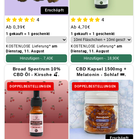
Erschöpft
4
4
Üblicher
Ab
0,39€
Üblicher
Ab
4,70€
Preis
Preis
1 gekauft = 1 geschenkt
1 gekauft = 1 geschenkt
KOSTENLOSE Lieferung*
am
KOSTENLOSE Lieferung*
am
Dienstag, 11. August
Dienstag, 11. August
Hinzufügen -.
7,40€
Hinzufügen -.
18,90€
Broad Spectrum 10%
CBD Kapsel 1500mg +
CBD Öl - Kirsche 🍒.
Melatonin - Schlaf 💤.
DOPPELBESTELLUNGEN
DOPPELBESTELLUNGEN
Erschöpft