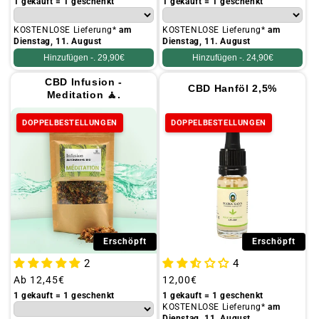
Preis
Preis
1 gekauft = 1 geschenkt
1 gekauft = 1 geschenkt
KOSTENLOSE Lieferung*
am
KOSTENLOSE Lieferung*
am
Dienstag, 11. August
Dienstag, 11. August
Hinzufügen -.
29,90€
Hinzufügen -.
24,90€
CBD Infusion -
CBD Hanföl 2,5%
Meditation 🧘.
DOPPELBESTELLUNGEN
DOPPELBESTELLUNGEN
Erschöpft
Erschöpft
2
4
Üblicher
Ab
12,45€
Üblicher
12,00€
Preis
Preis
1 gekauft = 1 geschenkt
1 gekauft = 1 geschenkt
KOSTENLOSE Lieferung*
am
Dienstag, 11. August