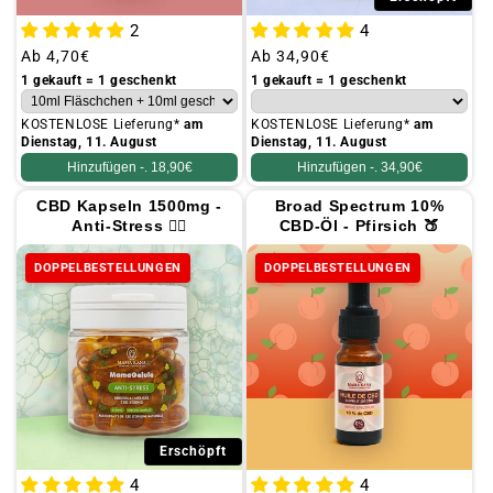
2
4
Üblicher
Ab
4,70€
Üblicher
Ab
34,90€
Preis
Preis
1 gekauft = 1 geschenkt
1 gekauft = 1 geschenkt
KOSTENLOSE Lieferung*
am
KOSTENLOSE Lieferung*
am
Dienstag, 11. August
Dienstag, 11. August
Hinzufügen -.
18,90€
Hinzufügen -.
34,90€
CBD Kapseln 1500mg -
Broad Spectrum 10%
Anti-Stress 🧎‍♀️
CBD-Öl - Pfirsich 🍑
DOPPELBESTELLUNGEN
DOPPELBESTELLUNGEN
Erschöpft
4
4