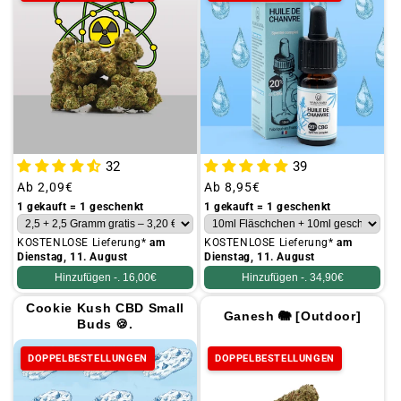
32
39
Üblicher
Ab
2,09€
Üblicher
Ab
8,95€
Preis
Preis
1 gekauft = 1 geschenkt
1 gekauft = 1 geschenkt
KOSTENLOSE Lieferung*
am
KOSTENLOSE Lieferung*
am
Dienstag, 11. August
Dienstag, 11. August
Hinzufügen -.
16,00€
Hinzufügen -.
34,90€
Cookie Kush CBD Small
Ganesh 🐘 [Outdoor]
Buds 🍪.
DOPPELBESTELLUNGEN
DOPPELBESTELLUNGEN