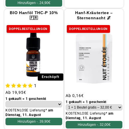
Hinzufügen -.
24,90€
BIO Hanföl THC-P 10%
Hanf-Kräutertee –
🇫🇷
Sternennacht 🌌
DOPPELBESTELLUNGEN
DOPPELBESTELLUNGEN
Erschöpft
1
Üblicher
Ab
19,95€
Üblicher
Ab
0,16€
Preis
1 gekauft = 1 geschenkt
Preis
1 gekauft = 1 geschenkt
KOSTENLOSE Lieferung*
am
KOSTENLOSE Lieferung*
am
Dienstag, 11. August
Dienstag, 11. August
Hinzufügen -.
39,90€
Hinzufügen -.
32,00€