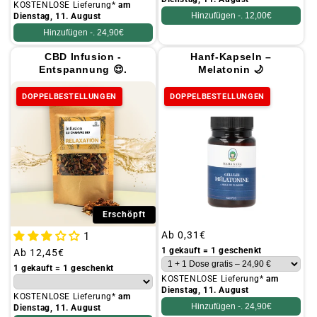
KOSTENLOSE Lieferung*
am
Hinzufügen -.
12,00€
Dienstag, 11. August
Hinzufügen -.
24,90€
CBD Infusion -
Hanf-Kapseln –
Entspannung 😌.
Melatonin 🌙
DOPPELBESTELLUNGEN
DOPPELBESTELLUNGEN
Erschöpft
Üblicher
Ab
0,31€
1
Preis
1 gekauft = 1 geschenkt
Üblicher
Ab
12,45€
Preis
1 gekauft = 1 geschenkt
KOSTENLOSE Lieferung*
am
Dienstag, 11. August
KOSTENLOSE Lieferung*
am
Hinzufügen -.
24,90€
Dienstag, 11. August