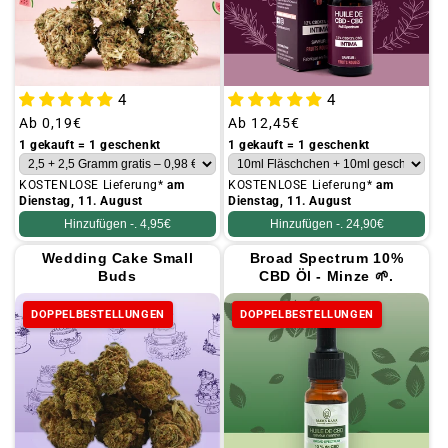
4
4
Üblicher
Ab
0,19€
Üblicher
Ab
12,45€
Preis
Preis
1 gekauft = 1 geschenkt
1 gekauft = 1 geschenkt
KOSTENLOSE Lieferung*
am
KOSTENLOSE Lieferung*
am
Dienstag, 11. August
Dienstag, 11. August
Hinzufügen -.
4,95€
Hinzufügen -.
24,90€
Wedding Cake Small
Broad Spectrum 10%
Buds
CBD Öl - Minze 🌱.
DOPPELBESTELLUNGEN
DOPPELBESTELLUNGEN