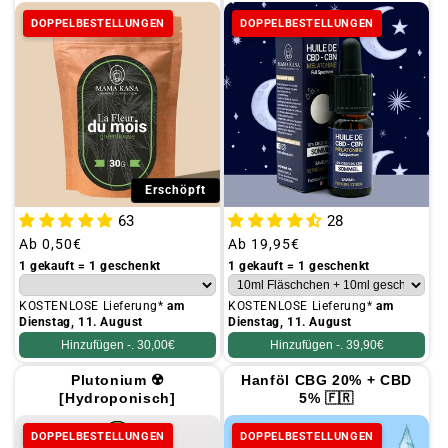
t
DOPPELBESTELLUNGEN
DOPPELBESTELLUNGEN
i
o
n
:
Erschöpft
63
28
Üblicher
Ab
0,50€
Üblicher
Ab
19,95€
Preis
Preis
1 gekauft = 1 geschenkt
1 gekauft = 1 geschenkt
KOSTENLOSE Lieferung*
am
KOSTENLOSE Lieferung*
am
Dienstag, 11. August
Dienstag, 11. August
Hinzufügen -.
30,00€
Hinzufügen -.
39,90€
Plutonium ☢️
Hanföl CBG 20% + CBD
[Hydroponisch]
5% 🇫🇷
DOPPELBESTELLUNGEN
DOPPELBESTELLUNGEN