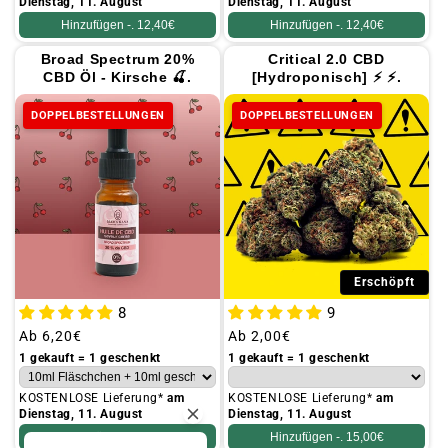
Dienstag, 11. August
Dienstag, 11. August
Hinzufügen -.
12,40€
Hinzufügen -.
12,40€
Broad Spectrum 20%
Critical 2.0 CBD
CBD Öl - Kirsche 🍒.
[Hydroponisch] ⚡ ⚡.
DOPPELBESTELLUNGEN
DOPPELBESTELLUNGEN
Erschöpft
8
9
Üblicher
Ab
6,20€
Üblicher
Ab
2,00€
Preis
Preis
1 gekauft = 1 geschenkt
1 gekauft = 1 geschenkt
KOSTENLOSE Lieferung*
am
KOSTENLOSE Lieferung*
am
Dienstag, 11. August
Dienstag, 11. August
Hinzufügen -.
24,90€
Hinzufügen -.
15,00€