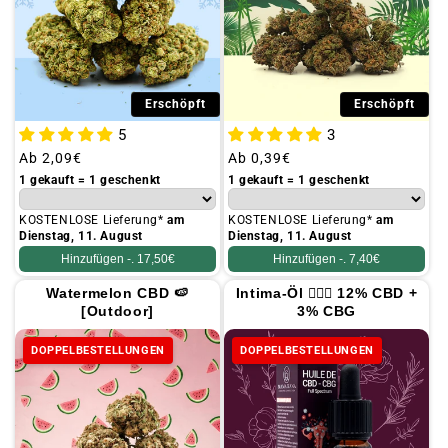
Erschöpft
Erschöpft
5
3
Üblicher
Ab
2,09€
Üblicher
Ab
0,39€
Preis
Preis
1 gekauft = 1 geschenkt
1 gekauft = 1 geschenkt
KOSTENLOSE Lieferung*
am
KOSTENLOSE Lieferung*
am
Dienstag, 11. August
Dienstag, 11. August
Hinzufügen -.
17,50€
Hinzufügen -.
7,40€
Watermelon CBD 🍉
Intima-Öl 👩🏻‍⚕️ 12% CBD +
[Outdoor]
3% CBG
DOPPELBESTELLUNGEN
DOPPELBESTELLUNGEN