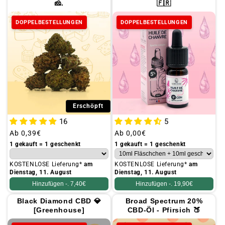
🧀.
🇫🇷
DOPPELBESTELLUNGEN
DOPPELBESTELLUNGEN
Erschöpft
16
5
Üblicher
Ab
0,39€
Üblicher
Ab
0,00€
Preis
Preis
1 gekauft = 1 geschenkt
1 gekauft = 1 geschenkt
KOSTENLOSE Lieferung*
am
KOSTENLOSE Lieferung*
am
Dienstag, 11. August
Dienstag, 11. August
Hinzufügen -.
7,40€
Hinzufügen -.
19,90€
Black Diamond CBD 💎
Broad Spectrum 20%
[Greenhouse]
CBD-Öl - Pfirsich 🍑