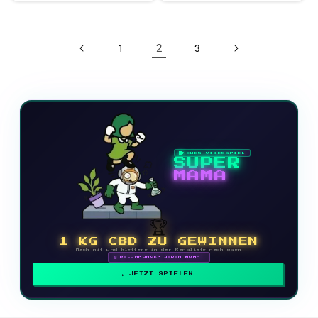
2
1
3
NEUES VIDEOSPIEL
SUPER
MAMA
🏆
1 KG CBD ZU GEWINNEN
Mach mit und klettere in der Rangliste nach oben
🗓 BELOHNUNGEN JEDEN MONAT
JETZT SPIELEN