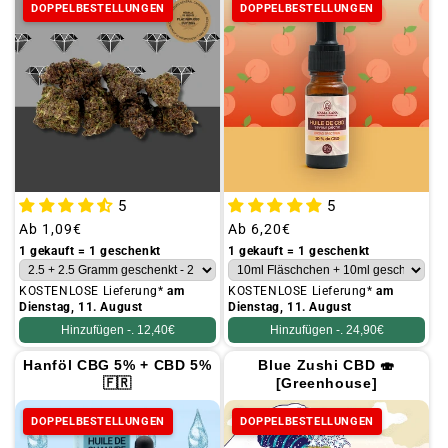
DOPPELBESTELLUNGEN
DOPPELBESTELLUNGEN
5
5
Üblicher
Ab
1,09€
Üblicher
Ab
6,20€
Preis
Preis
1 gekauft = 1 geschenkt
1 gekauft = 1 geschenkt
KOSTENLOSE Lieferung*
am
KOSTENLOSE Lieferung*
am
Dienstag, 11. August
Dienstag, 11. August
Hinzufügen -.
12,40€
Hinzufügen -.
24,90€
Hanföl CBG 5% + CBD 5%
Blue Zushi CBD 🍣
🇫🇷
[Greenhouse]
DOPPELBESTELLUNGEN
DOPPELBESTELLUNGEN