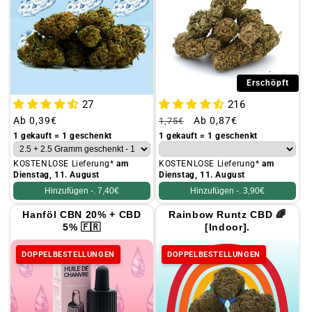
Erschöpft
27
216
Üblicher
Ab
0,39€
Üblicher
Aktionspreis
Ab
0,87€
1,75€
Preis
Preis
1 gekauft = 1 geschenkt
1 gekauft = 1 geschenkt
KOSTENLOSE Lieferung*
am
KOSTENLOSE Lieferung*
am
Dienstag, 11. August
Dienstag, 11. August
Hinzufügen -.
7,40€
Hinzufügen -.
3,90€
Hanföl CBN 20% + CBD
Rainbow Runtz CBD 🌈
5% 🇫🇷
[Indoor].
DOPPELBESTELLUNGEN
DOPPELBESTELLUNGEN