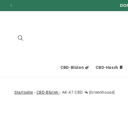
und zum
DO
Inhalt
übergehen
CBD-Blüten 🌿
CBD-Hasch 🍫
Startseite
›
CBD-Blüten
›
AK-47 CBD 🔫 [Greenhouse]
Zu den
Produktinformationen
springen