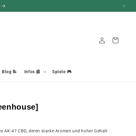
Verbindung
Warenkorb
Blog 📝
Infos 📰
Spiele 🎮
eenhouse]
te AK-47 CBD, deren starke Aromen und hoher Gehalt