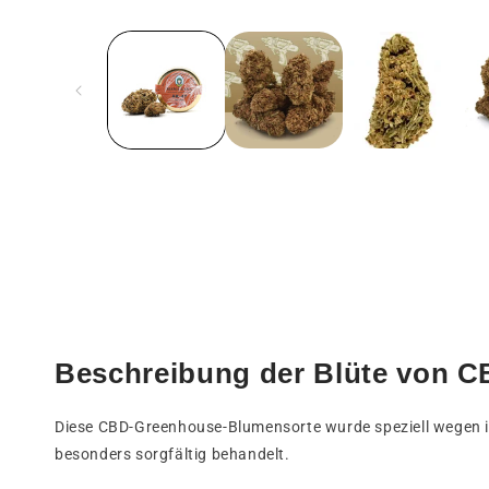
Medien
1
in
einem
modalen
Fenster
öffnen
Beschreibung der Blüte von C
Diese CBD-Greenhouse-Blumensorte wurde speziell wegen 
besonders sorgfältig behandelt.