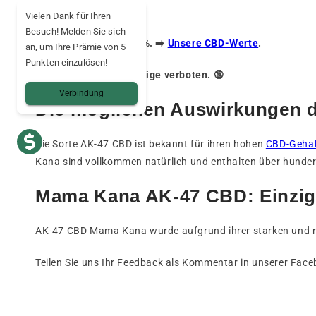
Vielen Dank für Ihren
Besuch! Melden Sie sich
THC-Gehalt unter 0,3 %. ➡️
Unsere CBD-Werte
.
an, um Ihre Prämie von 5
Punkten einzulösen!
Produkt für Minderjährige verboten. 🔞
Verbindung
Die möglichen Auswirkungen 
Die Sorte AK-47 CBD ist bekannt für ihren hohen
CBD-Gehal
Kana sind vollkommen natürlich und enthalten über hunde
Mama Kana AK-47 CBD: Einzig
AK-47 CBD Mama Kana wurde aufgrund ihrer starken und re
Teilen Sie uns Ihr Feedback als Kommentar in unserer Fac