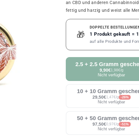
an CBD und anderen Cannabinnoiden 
fettig und harzig und weist alle M
DOPPELTE BESTELLUNGE
🎁
1 Produkt gekauft = 
auf alle Produkte und Fo
2.5 + 2.5 Gramm gesche
9,90€
1,98€/g
Nicht verfügbar
10 + 10 Gramm gesche
29,50€
1,47€/g
-26%
Nicht verfügbar
50 + 50 Gramm gesche
97,50€
0,97€/g
-51%
Nicht verfügbar