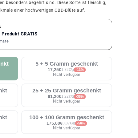
besonders begehrt sind. Diese Sorte ist fleischig,
erkmale einer hochwertigen CBD-Blüte auf.
N
1 Produkt GRATIS
rmate
nkt
5 + 5 Gramm geschenkt
17,25€
1,72€/g
-13%
Nicht verfügbar
nkt
25 + 25 Gramm geschenkt
61,20€
1,22€/g
-38%
Nicht verfügbar
nkt
100 + 100 Gramm geschenkt
175,00€
0,87€/g
-56%
Nicht verfügbar