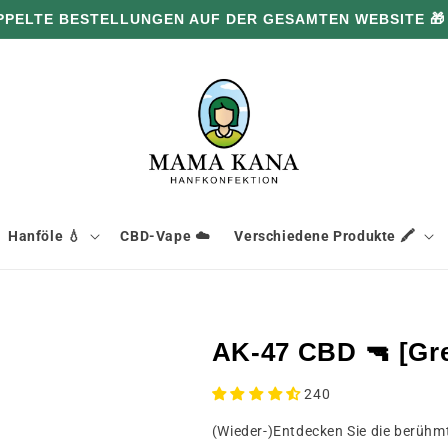
PPELTE BESTELLUNGEN AUF DER GESAMTEN WEBSITE 🎁
Hanföle 💧
CBD-Vape ☁️
Verschiedene Produkte 🖍️
AK-47 CBD 🔫 [Gr
240
(Wieder-)Entdecken Sie die berühm