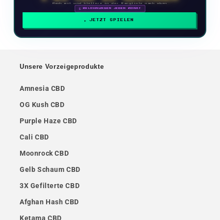
Mach mit und klettere in der Rangliste nach oben
🗓 BELOHNUNGEN JEDEN MONAT
JETZT SPIELEN
Unsere Vorzeigeprodukte
Amnesia CBD
OG Kush CBD
Purple Haze CBD
Cali CBD
Moonrock CBD
Gelb Schaum CBD
3X Gefilterte CBD
Afghan Hash CBD
Ketama CBD