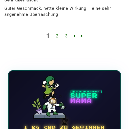
Sehr überrascht
Guter Geschmack, nette kleine Wirkung – eine sehr
angenehme Überraschung
1
2
3
NEUES VIDEOSPIEL
SUPER
MAMA
🏆
1 KG CBD ZU GEWINNEN