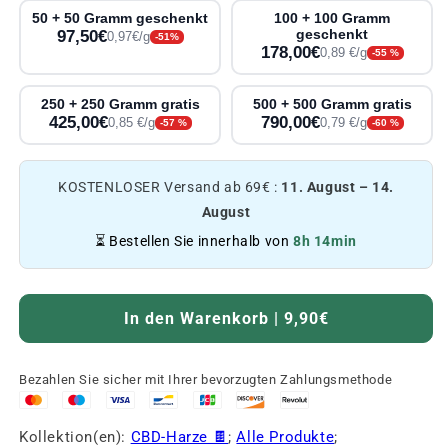
50 + 50 Gramm geschenkt
100 + 100 Gramm
97,50€
geschenkt
0,97€/g
-51%
178,00€
0,89 €/g
-55 %
250 + 250 Gramm gratis
500 + 500 Gramm gratis
425,00€
790,00€
0,85 €/g
0,79 €/g
-57 %
-60 %
KOSTENLOSER Versand ab 69€ :
11. August – 14.
August
⏳ Bestellen Sie innerhalb von
8h 14min
In den Warenkorb | 9,90€
Bezahlen Sie sicher mit Ihrer bevorzugten Zahlungsmethode
Kollektion(en):
CBD-Harze 🍫
;
Alle Produkte
;