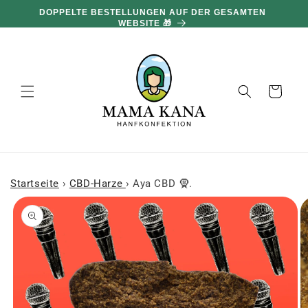
und zum
DOPPELTE BESTELLUNGEN AUF DER GESAMTEN
Inhalt
WEBSITE 🎁
übergehen
Warenkorb
Startseite
›
CBD-Harze
›
Aya CBD 🧕.
 den
oduktinformationen
ringen