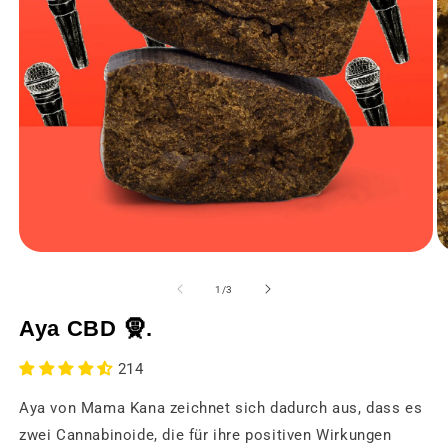
Medien
M
1
2
in
in
von
1
/
3
einem
e
modalen
m
Aya CBD 🧕.
Fenster
F
öffnen
öf
214
Aya von Mama Kana zeichnet sich dadurch aus, dass es
zwei Cannabinoide, die für ihre positiven Wirkungen