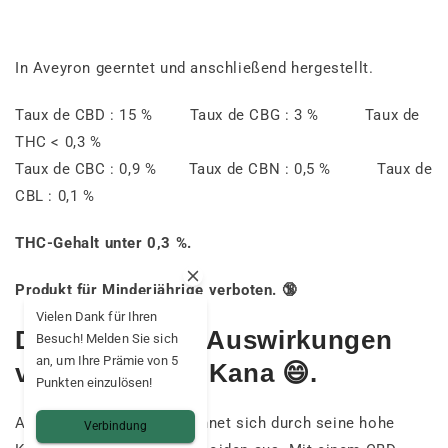
In Aveyron geerntet und anschließend hergestellt.
Taux de CBD : 15 % Taux de CBG : 3 % Taux de
THC < 0,3 %
Taux de CBC : 0,9 % Taux de CBN : 0,5 % Taux de
CBL : 0,1 %
THC-Gehalt unter 0,3 %.
Produkt für Minderjährige verboten. 🔞
Vielen Dank für Ihren
Die möglichen Auswirkungen
Besuch! Melden Sie sich
an, um Ihre Prämie von 5
von Aya Mama Kana 😄.
Punkten einzulösen!
Aya CBD Mama Kana zeichnet sich durch seine hohe
Verbindung