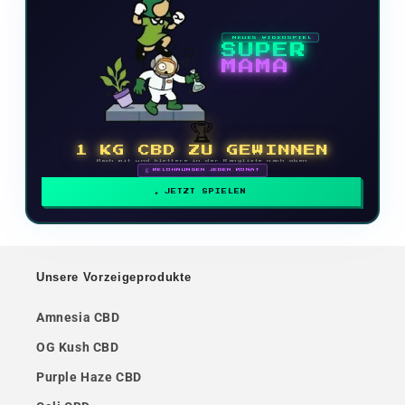
NEUES VIDEOSPIEL
SUPER
MAMA
🏆
1 KG CBD ZU GEWINNEN
Mach mit und klettere in der Rangliste nach oben
🗓 BELOHNUNGEN JEDEN MONAT
JETZT SPIELEN
Unsere Vorzeigeprodukte
Amnesia CBD
OG Kush CBD
Purple Haze CBD