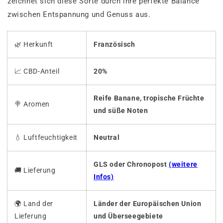
zeichnet sich diese Sorte durch ihre perfekte Balance
zwischen Entspannung und Genuss aus.
🌿 Herkunft
Französisch
📈 CBD-Anteil
20%
Reife Banane, tropische Früchte
🍭
Aromen
und süße Noten
💧
Luftfeuchtigkeit
Neutral
GLS oder Chronopost
(weitere
🚚
Lieferung
Infos)
🌍 Land der
Länder der Europäischen Union
Lieferung
und Überseegebiete