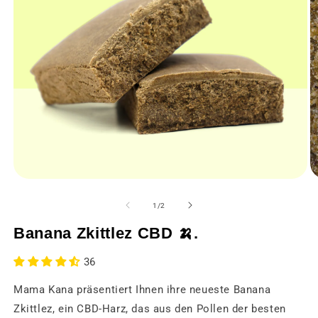
Medien
M
1
2
in
in
von
1
/
2
einem
e
modalen
m
Banana Zkittlez CBD 🍌.
Fenster
F
öffnen
öf
36
Mama Kana präsentiert Ihnen ihre neueste Banana
Zkittlez, ein CBD-Harz, das aus den Pollen der besten