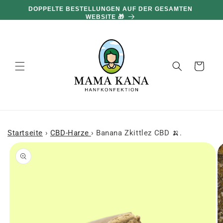
und zum
DOPPELTE BESTELLUNGEN AUF DER GESAMTEN
Inhalt
WEBSITE 🎁
übergehen
Warenkorb
Startseite
›
CBD-Harze
›
Banana Zkittlez CBD 🍌.
 den
oduktinformationen
ringen