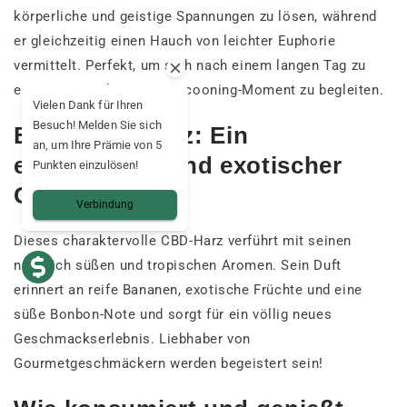
körperliche und geistige Spannungen zu lösen, während
er gleichzeitig einen Hauch von leichter Euphorie
vermittelt. Perfekt, um sich nach einem langen Tag zu
entspannen oder einen Cocooning-Moment zu begleiten.
Vielen Dank für Ihren
Besuch! Melden Sie sich
Banana Zkittlez: Ein
an, um Ihre Prämie von 5
einzigartiger und exotischer
Punkten einzulösen!
Geschmack 😋.
Verbindung
Dieses charaktervolle CBD-Harz verführt mit seinen
natürlich süßen und tropischen Aromen. Sein Duft
erinnert an reife Bananen, exotische Früchte und eine
süße Bonbon-Note und sorgt für ein völlig neues
Geschmackserlebnis. Liebhaber von
Gourmetgeschmäckern werden begeistert sein!