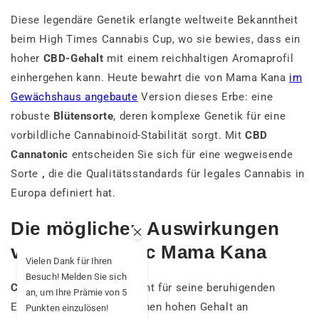
Diese legendäre Genetik erlangte weltweite Bekanntheit
beim High Times Cannabis Cup, wo sie bewies, dass ein
hoher
CBD-Gehalt
mit einem reichhaltigen Aromaprofil
einhergehen kann. Heute bewahrt die von Mama Kana
im
Gewächshaus angebaute
Version dieses Erbe: eine
robuste
Blütensorte
, deren komplexe Genetik für eine
vorbildliche Cannabinoid-Stabilität sorgt. Mit
CBD
Cannatonic
entscheiden Sie sich für eine wegweisende
Sorte
,
die die Qualitätsstandards für legales Cannabis in
Europa definiert hat.
Die möglichen Auswirkungen
von Cannatonic Mama Kana
Vielen Dank für Ihren
Besuch! Melden Sie sich
Cannatonic CBD
ist bekannt für seine beruhigenden
an, um Ihre Prämie von 5
Eigenschaften, die auf seinen hohen Gehalt an
Punkten einzulösen!