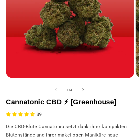
Medien
M
1
2
in
in
von
1
/
3
einem
e
modalen
m
Cannatonic CBD ⚡️ [Greenhouse]
Fenster
F
öffnen
öf
39
Die CBD-Blüte Cannatonic setzt dank ihrer kompakten
Blütenstände und ihrer makellosen Maniküre neue