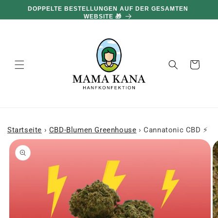
und zum
DOPPELTE BESTELLUNGEN AUF DER GESAMTEN
Inhalt
WEBSITE 🎁
übergehen
Warenkorb
Startseite
›
CBD-Blumen Greenhouse
›
Cannatonic CBD ⚡️ [
 den
oduktinformationen
ringen