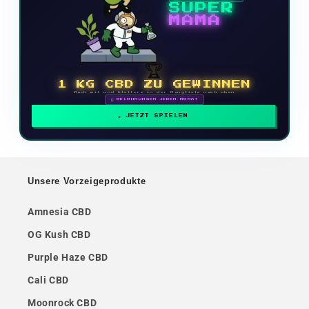
SUPER
MAMA
🏆
1 KG CBD ZU GEWINNEN
Mach mit und klettere in der Rangliste nach oben
🗓 BELOHNUNGEN JEDEN MONAT
JETZT SPIELEN
Unsere Vorzeigeprodukte
Amnesia CBD
OG Kush CBD
Purple Haze CBD
Cali CBD
Moonrock CBD