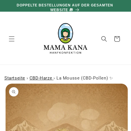
und zum
100 G GRATIS PRO 100 € EINKAUF 🔥
Inhalt
übergehen
Warenkorb
Startseite
›
CBD-Harze
›
La Mousse (CBD-Pollen) ✨
 den
oduktinformationen
ringen