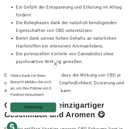
Ein Gefühl der Entspannung und Erholung im Alltag
fördern.
Die Ruhephasen dank der natürlich beruhigenden
Eigenschaften von CBD unterstützen.
Bietet dank seines hohen Gehalts an natürlichen
Hanfstoffen ein intensives Aromaerlebnis.
Die potenziellen Vorteile von Cannabidiol ohne
psychoaktive Wirkung genießen.
Es ist wichtig zu beachten, dass die Wirkung von CBD je
Vielen Dank für Ihren
Besuch! Melden Sie sich
nach Person, individueller Empfindlichkeit, Dosierung und
an, um Ihre Prämie von 5
Art der Einnahme variieren kann.
Punkten einzulösen!
CBD-Mousse: einzigartiger
Verbindung
Geschmack und Aromen 😋