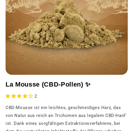
Medien
1
La Mousse (CBD-Pollen) ✨
in
einem
modalen
2
Fenster
öffnen
CBD-Mousse ist ein leichtes, geschmeidiges Harz, das
von Natur aus reich an Trichomen aus legalem CBD-Hanf
ist. Dank eines sorgfältigen Extraktionsverfahrens, bei