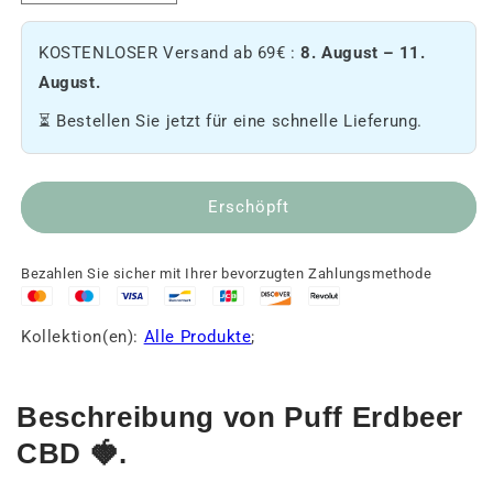
die
Menge
Menge
an
KOSTENLOSER Versand ab 69€ :
8. August – 11.
an
Puff
Puff
Erdbeer
August.
Erdbeer
CBD
⏳ Bestellen Sie jetzt für eine schnelle Lieferung.
CBD
erhöhen
🍓.
🍓.
Erschöpft
Bezahlen Sie sicher mit Ihrer bevorzugten Zahlungsmethode
Kollektion(en):
Alle Produkte
;
Beschreibung von Puff Erdbeer
CBD 🍓.