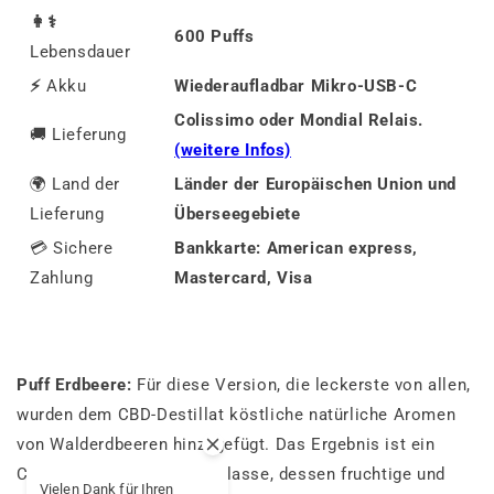
👩⚕️
600 Puffs
Lebensdauer
⚡
Akku
Wiederaufladbar Mikro-USB-C
Colissimo oder Mondial Relais.
🚚
Lieferung
(weitere Infos)
🌍 Land der
Länder der Europäischen Union und
Lieferung
Überseegebiete
💳 Sichere
Bankkarte: American express,
Zahlung
Mastercard, Visa
Puff Erdbeere:
Für diese Version, die leckerste von allen,
wurden dem CBD-Destillat köstliche natürliche Aromen
von Walderdbeeren hinzugefügt. Das Ergebnis ist ein
CBD-Destillat der Spitzenklasse, dessen fruchtige und
Vielen Dank für Ihren