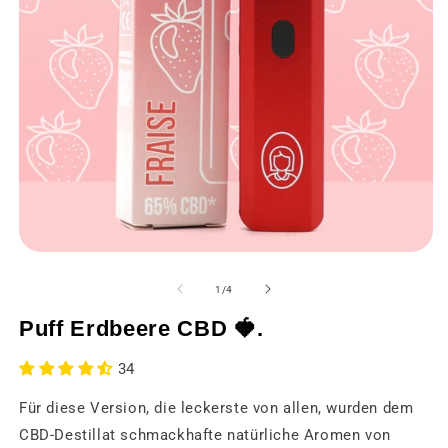
Medien
M
1
2
in
in
von
1
/
4
einem
e
modalen
m
Puff Erdbeere CBD 🍓.
Fenster
F
öffnen
öf
34
Für diese Version, die leckerste von allen, wurden dem
CBD-Destillat schmackhafte natürliche Aromen von