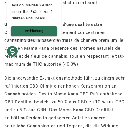
krautige Aromen perfekt ausbalanciert sind.
Besuch! Melden Sie sich
an, um Ihre Prämie von 5
Punkten einzulösen!
Un extrait de chanvre CBD d’une qualité extra.
Verbindung
Composé d’un distillat hautement concentré en
cannabinoïdes, à base d’extraits de chanvre premium, le
CBD Pen Mama Kana présente des arômes naturels de
résine et de fleur de cannabis, tout en respectant le taux
maximum de THC autorisé (<0.3%).
Die angewandte Extraktionsmethode führt zu einem sehr
raffinierten CBD-Öl mit einer hohen Konzentration an
Cannabinoiden. Das in Mama Kana CBD Puff enthaltene
CBD-Destillat besteht zu 50 % aus CBD, zu 10 % aus CBG
und zu 5 % aus CBN. Das Mama Kana CBD-Destillat
enthält außerdem in geringeren Anteilen andere
natürliche Cannabinoide und Terpene, die die Wirkung