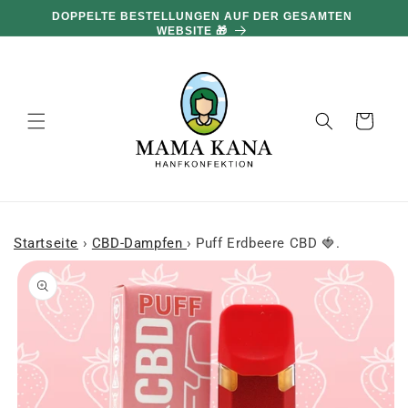
und zum
DOPPELTE BESTELLUNGEN AUF DER GESAMTEN
Inhalt
WEBSITE 🎁
übergehen
Warenkorb
Startseite
›
CBD-Dampfen
›
Puff Erdbeere CBD 🍓.
 den
oduktinformationen
ringen