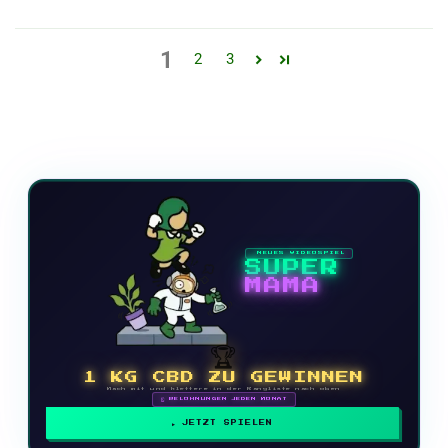
1
2
3
NEUES VIDEOSPIEL
SUPER
MAMA
🏆
1 KG CBD ZU GEWINNEN
Mach mit und klettere in der Rangliste nach oben
🗓 BELOHNUNGEN JEDEN MONAT
JETZT SPIELEN