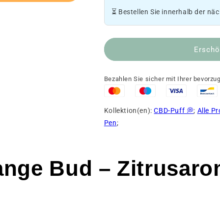
Bud
Orange
⏳ Bestellen Sie innerhalb der nä
Vape
Bud
Pens
Vape
reduzieren
Pen
Erschö
Orange
erhöhen
Bud
Orange
Bud
Bezahlen Sie sicher mit Ihrer bevorz
Kollektion(en):
CBD-Puff 💭
;
Alle P
Pen
;
nge Bud – Zitrusarom