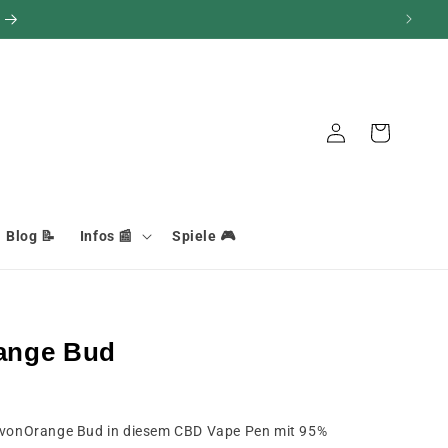
Verbindung
Warenkorb
Blog 📝
Infos 📰
Spiele 🎮
ange Bud
t vonOrange Bud in diesem CBD Vape Pen mit 95%