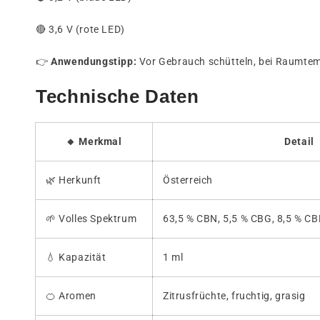
🔴 3,6 V (rote LED)
👉
Anwendungstipp:
Vor Gebrauch schütteln, bei Raumtem
Technische Daten
🔸 Merkmal
Detail
🌿 Herkunft
Österreich
🌱 Volles Spektrum
63,5 % CBN, 5,5 % CBG, 8,5 % CB
💧 Kapazität
1 ml
🍊 Aromen
Zitrusfrüchte, fruchtig, grasig