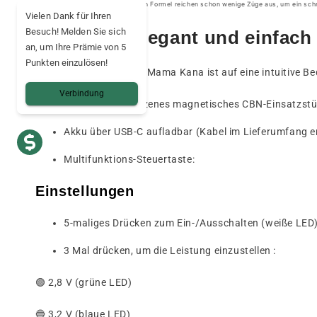
Dank dieser umfassenden Formel reichen schon wenige Züge aus, um ein schne
Vielen Dank für Ihren
Besuch! Melden Sie sich
Praktisch, elegant und einfac
an, um Ihre Prämie von 5
Punkten einzulösen!
Der CBN-Vape-Pen von Mama Kana ist auf eine intuitive Be
Verbindung
Einfach einzusetzenes magnetisches CBN-Einsatzst
Akku über USB-C aufladbar (Kabel im Lieferumfang e
Multifunktions-Steuertaste:
Einstellungen
5-maliges Drücken zum Ein-/Ausschalten (weiße LED
3 Mal drücken, um die Leistung einzustellen :
🟢 2,8 V (grüne LED)
🔵 3,2 V (blaue LED)