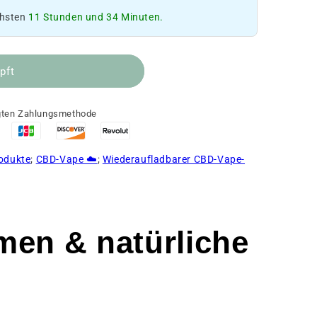
chsten
11 Stunden und 34 Minuten.
pft
ugten Zahlungsmethode
rodukte
;
CBD-Vape ☁️
;
Wiederaufladbarer CBD-Vape-
en & natürliche