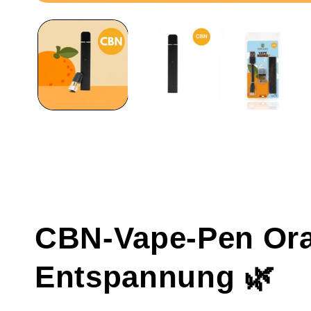
Medien
1
in
einem
modalen
Fenster
öffnen
CBN-Vape-Pen Ora
Entspannung 🌿