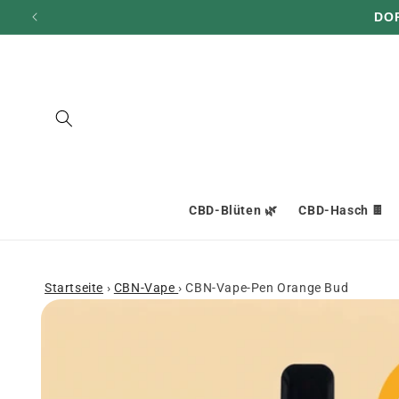
und zum
Inhalt
übergehen
CBD-Blüten 🌿
CBD-Hasch 🍫
Startseite
›
CBN-Vape
›
CBN-Vape-Pen Orange Bud
Zu den
Produktinformationen
springen