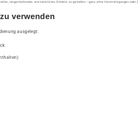
lles, langanhaltendes und natürliches Erlebnis zu genießen – ganz ohne Verunreinigungen oder 
h zu verwenden
dienung ausgelegt:
ück
nthalten)
)