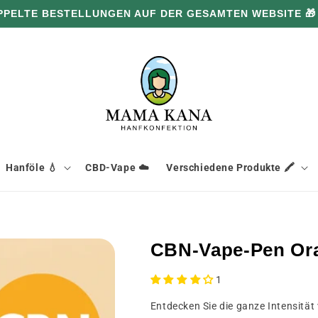
100 G GRATIS PRO 100 € EINKAUF 🔥
Hanföle 💧
CBD-Vape ☁️
Verschiedene Produkte 🖍️
CBN-Vape-Pen Or
1
Entdecken Sie die ganze Intensitä