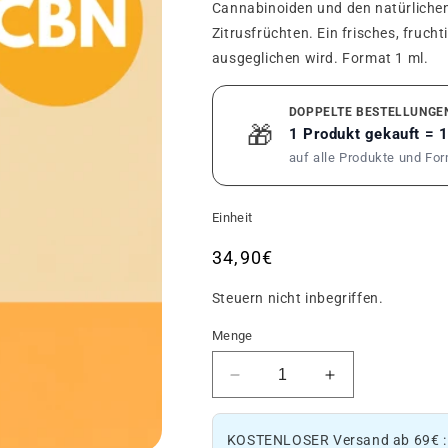
Cannabinoiden und den natürliche
Zitrusfrüchten. Ein frisches, fruch
ausgeglichen wird. Format 1 ml.
DOPPELTE BESTELLUNGE
🎁
1 Produkt gekauft = 
auf alle Produkte und Fo
Einheit
Üblicher
34,90€
Preis
Steuern nicht inbegriffen.
Menge
Menge
Die
des
Menge
CBN
an
KOSTENLOSER Versand ab 69€ 
Orange
CBN