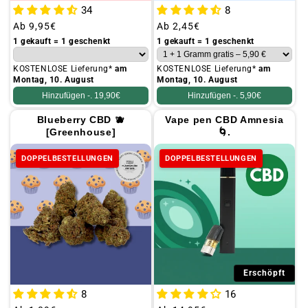
34
8
Üblicher
Ab
9,95€
Üblicher
Ab
2,45€
Preis
Preis
1 gekauft = 1 geschenkt
1 gekauft = 1 geschenkt
KOSTENLOSE Lieferung*
am
KOSTENLOSE Lieferung*
am
Montag, 10. August
Montag, 10. August
Hinzufügen -.
19,90€
Hinzufügen -.
5,90€
Blueberry CBD 🫐
Vape pen CBD Amnesia
[Greenhouse]
🌀.
DOPPELBESTELLUNGEN
DOPPELBESTELLUNGEN
Erschöpft
8
16