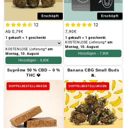
Erschöpft
Erschöpft
12
12
Üblicher
Ab
0,79€
Üblicher
7,90€
Preis
Preis
1 gekauft = 1 geschenkt
1 gekauft = 1 geschenkt
KOSTENLOSE Lieferung*
am
Montag, 10. August
KOSTENLOSE Lieferung*
am
Hinzufügen -.
7,90€
Montag, 10. August
Hinzufügen -.
9,90€
Suprême 50 % CBD – 0 %
Banana CBG Small Buds
THC 💎
🍌.
DOPPELBESTELLUNGEN
DOPPELBESTELLUNGEN