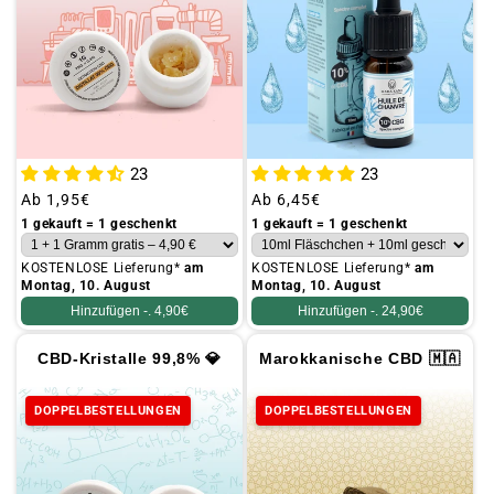
23
23
Üblicher
Ab
1,95€
Üblicher
Ab
6,45€
Preis
Preis
1 gekauft = 1 geschenkt
1 gekauft = 1 geschenkt
KOSTENLOSE Lieferung*
am
KOSTENLOSE Lieferung*
am
Montag, 10. August
Montag, 10. August
Hinzufügen -.
4,90€
Hinzufügen -.
24,90€
CBD-Kristalle 99,8% 💎
Marokkanische CBD 🇲🇦
DOPPELBESTELLUNGEN
DOPPELBESTELLUNGEN