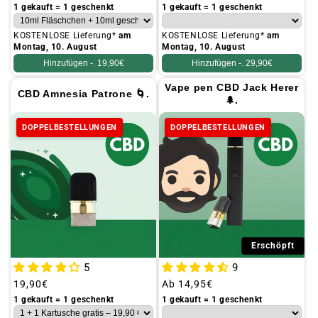
Preis
Preis
1 gekauft = 1 geschenkt
1 gekauft = 1 geschenkt
KOSTENLOSE Lieferung*
am
KOSTENLOSE Lieferung*
am
Montag, 10. August
Montag, 10. August
Hinzufügen -.
19,90€
Hinzufügen -.
29,90€
Vape pen CBD Jack Herer
CBD Amnesia Patrone 🌀.
🌲.
DOPPELBESTELLUNGEN
DOPPELBESTELLUNGEN
Erschöpft
5
9
Üblicher
19,90€
Üblicher
Ab
14,95€
Preis
Preis
1 gekauft = 1 geschenkt
1 gekauft = 1 geschenkt