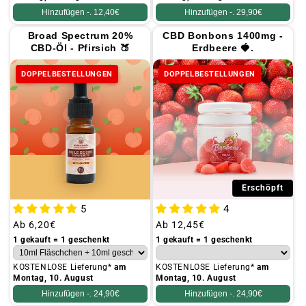
Hinzufügen -.
12,40€
Hinzufügen -.
29,90€
Broad Spectrum 20%
CBD Bonbons 1400mg -
CBD-Öl - Pfirsich 🍑
Erdbeere 🍓.
DOPPELBESTELLUNGEN
DOPPELBESTELLUNGEN
Erschöpft
5
4
Üblicher
Ab
6,20€
Üblicher
Ab
12,45€
Preis
Preis
1 gekauft = 1 geschenkt
1 gekauft = 1 geschenkt
KOSTENLOSE Lieferung*
am
KOSTENLOSE Lieferung*
am
Montag, 10. August
Montag, 10. August
Hinzufügen -.
24,90€
Hinzufügen -.
24,90€