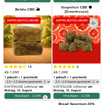
Grapefruit CBD 🟠
Beldia CBG 🏜️
[Greenhouse]
DOPPELBESTELLUNGEN
DOPPELBESTELLUNGEN
14
6
Üblicher
Ab
1,09€
Üblicher
Ab
1,09€
Preis
Preis
1 gekauft = 1 geschenkt
1 gekauft = 1 geschenkt
KOSTENLOSE Lieferung*
am
KOSTENLOSE Lieferung*
am
Montag, 10. August
Montag, 10. August
Hinzufügen -.
12,40€
Hinzufügen -.
12,40€
Broad Spectrum 20%