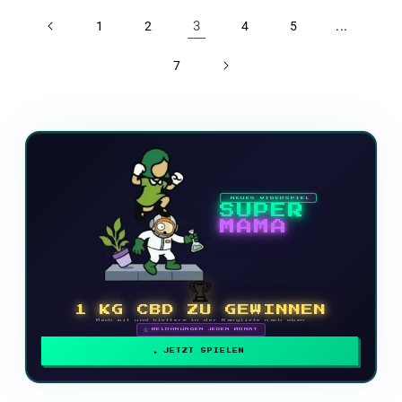
3
...
1
2
4
5
7
NEUES VIDEOSPIEL
SUPER
MAMA
🏆
1 KG CBD ZU GEWINNEN
Mach mit und klettere in der Rangliste nach oben
🗓 BELOHNUNGEN JEDEN MONAT
JETZT SPIELEN