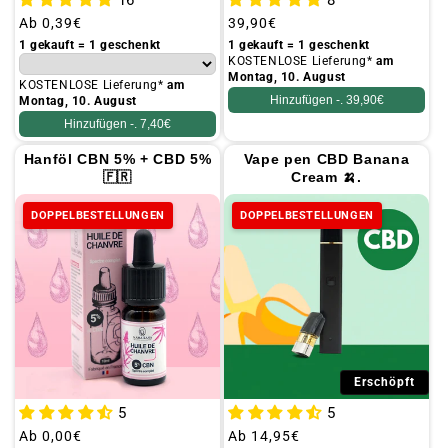
16
8
Üblicher
Ab
0,39€
Üblicher
39,90€
Preis
Preis
1 gekauft = 1 geschenkt
1 gekauft = 1 geschenkt
KOSTENLOSE Lieferung*
am
Montag, 10. August
KOSTENLOSE Lieferung*
am
Hinzufügen -.
39,90€
Montag, 10. August
Hinzufügen -.
7,40€
Hanföl CBN 5% + CBD 5%
Vape pen CBD Banana
🇫🇷
Cream 🍌.
DOPPELBESTELLUNGEN
DOPPELBESTELLUNGEN
Erschöpft
5
5
Üblicher
Ab
0,00€
Üblicher
Ab
14,95€