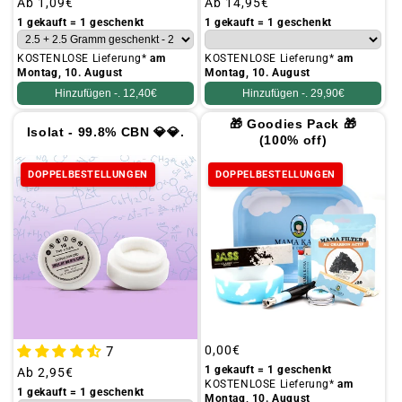
Üblicher
Ab
1,09€
Üblicher
Ab
14,95€
Preis
Preis
1 gekauft = 1 geschenkt
1 gekauft = 1 geschenkt
KOSTENLOSE Lieferung*
am
KOSTENLOSE Lieferung*
am
Montag, 10. August
Montag, 10. August
Hinzufügen -.
12,40€
Hinzufügen -.
29,90€
🎁 Goodies Pack 🎁
Isolat - 99.8% CBN 💎💎.
(100% off)
DOPPELBESTELLUNGEN
DOPPELBESTELLUNGEN
Üblicher
0,00€
7
Preis
1 gekauft = 1 geschenkt
Üblicher
Ab
2,95€
KOSTENLOSE Lieferung*
am
Preis
1 gekauft = 1 geschenkt
Montag, 10. August