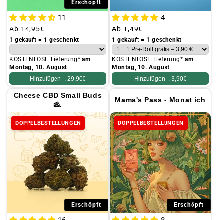
Erschöpft
11
4
Üblicher
Ab
14,95€
Üblicher
Ab
1,49€
Preis
Preis
1 gekauft = 1 geschenkt
1 gekauft = 1 geschenkt
KOSTENLOSE Lieferung*
am
KOSTENLOSE Lieferung*
am
Montag, 10. August
Montag, 10. August
Hinzufügen -.
29,90€
Hinzufügen -.
3,90€
Cheese CBD Small Buds
Mama's Pass - Monatlich
🧀.
DOPPELBESTELLUNGEN
DOPPELBESTELLUNGEN
Erschöpft
Erschöpft