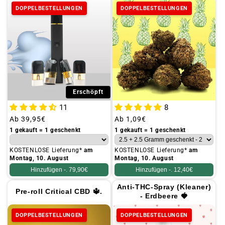
DOPPELBESTELLUNGEN
DOPPELBESTELLUNGEN
Erschöpft
11
8
Üblicher
Ab
39,95€
Üblicher
Ab
1,09€
Preis
Preis
1 gekauft = 1 geschenkt
1 gekauft = 1 geschenkt
KOSTENLOSE Lieferung*
am
KOSTENLOSE Lieferung*
am
Montag, 10. August
Montag, 10. August
Hinzufügen -.
79,90€
Hinzufügen -.
12,40€
Anti-THC-Spray (Kleaner)
Pre-roll Critical CBD 🔱.
- Erdbeere 🍓
DOPPELBESTELLUNGEN
DOPPELBESTELLUNGEN