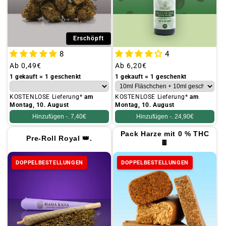
Erschöpft
8
4
Üblicher
Ab
0,49€
Üblicher
Ab
6,20€
Preis
Preis
1 gekauft = 1 geschenkt
1 gekauft = 1 geschenkt
KOSTENLOSE Lieferung*
am
KOSTENLOSE Lieferung*
am
Montag, 10. August
Montag, 10. August
Hinzufügen -.
7,40€
Hinzufügen -.
24,90€
Pack Harze mit 0 % THC
Pre-Roll Royal 👑.
🍫
DOPPELBESTELLUNGEN
DOPPELBESTELLUNGEN