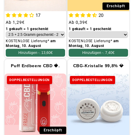
Erschöpft
17
20
Üblicher
Ab
1,29€
Üblicher
Ab
0,39€
Preis
Preis
1 gekauft = 1 geschenkt
1 gekauft = 1 geschenkt
KOSTENLOSE Lieferung*
am
KOSTENLOSE Lieferung*
am
Montag, 10. August
Montag, 10. August
Hinzufügen -.
13,60€
Hinzufügen -.
7,40€
Puff Erdbeere CBD 🍓.
CBG-Kristalle 99,8% 💎
DOPPELBESTELLUNGEN
DOPPELBESTELLUNGEN
Erschöpft