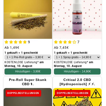
9
7
Üblicher
Ab
1,49€
Üblicher
Ab
7,45€
Preis
Preis
1 gekauft = 1 geschenkt
1 gekauft = 1 geschenkt
KOSTENLOSE Lieferung*
am
KOSTENLOSE Lieferung*
am
Montag, 10. August
Montag, 10. August
Hinzufügen -.
3,90€
Hinzufügen -.
14,90€
Pre-Roll Super Skunk
Critical 2.0 CBD
CBD ⚕.
[Hydroponisch] ⚡ ⚡.
DOPPELBESTELLUNGEN
DOPPELBESTELLUNGEN