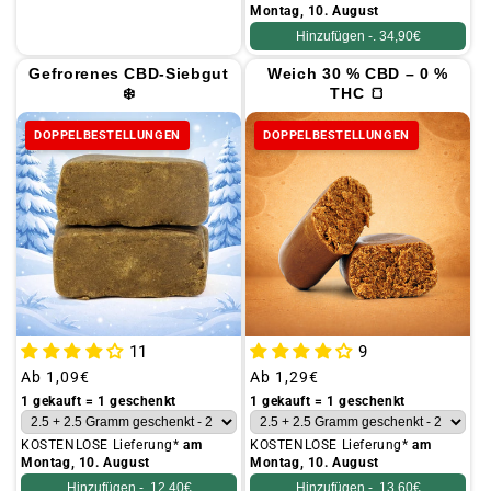
Montag, 10. August
Hinzufügen -.
34,90€
Gefrorenes CBD-Siebgut
Weich 30 % CBD – 0 %
❄️
THC 🍞
DOPPELBESTELLUNGEN
DOPPELBESTELLUNGEN
11
9
Üblicher
Ab
1,09€
Üblicher
Ab
1,29€
Preis
Preis
1 gekauft = 1 geschenkt
1 gekauft = 1 geschenkt
KOSTENLOSE Lieferung*
am
KOSTENLOSE Lieferung*
am
Montag, 10. August
Montag, 10. August
Hinzufügen -.
12,40€
Hinzufügen -.
13,60€