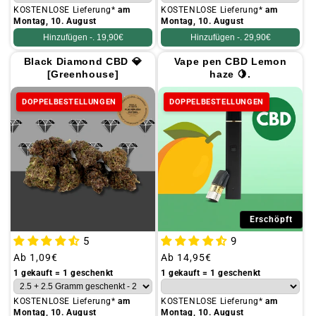
KOSTENLOSE Lieferung*
am
KOSTENLOSE Lieferung*
am
Montag, 10. August
Montag, 10. August
Hinzufügen -.
19,90€
Hinzufügen -.
29,90€
Black Diamond CBD 💎
Vape pen CBD Lemon
[Greenhouse]
haze 🍋.
DOPPELBESTELLUNGEN
DOPPELBESTELLUNGEN
Erschöpft
5
9
Üblicher
Ab
1,09€
Üblicher
Ab
14,95€
Preis
Preis
1 gekauft = 1 geschenkt
1 gekauft = 1 geschenkt
KOSTENLOSE Lieferung*
am
KOSTENLOSE Lieferung*
am
Montag, 10. August
Montag, 10. August