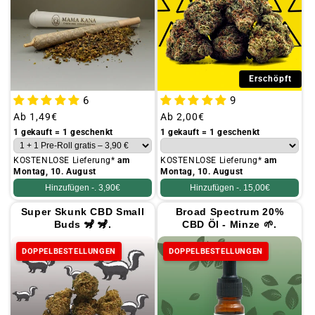
Erschöpft
6
9
Üblicher
Ab
1,49€
Üblicher
Ab
2,00€
Preis
Preis
1 gekauft = 1 geschenkt
1 gekauft = 1 geschenkt
KOSTENLOSE Lieferung*
am
KOSTENLOSE Lieferung*
am
Montag, 10. August
Montag, 10. August
Hinzufügen -.
3,90€
Hinzufügen -.
15,00€
Super Skunk CBD Small
Broad Spectrum 20%
Buds 🦨 🦨.
CBD Öl - Minze 🌱.
DOPPELBESTELLUNGEN
DOPPELBESTELLUNGEN