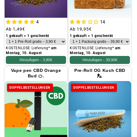
4
14
Üblicher
Ab
1,49€
Üblicher
Ab
19,95€
Preis
Preis
1 gekauft = 1 geschenkt
1 gekauft = 1 geschenkt
KOSTENLOSE Lieferung*
am
KOSTENLOSE Lieferung*
am
Montag, 10. August
Montag, 10. August
Hinzufügen -.
3,90€
Hinzufügen -.
39,90€
Vape pen CBD Orange
Pre-Roll OG Kush CBD
Bud 🍊.
💂.
DOPPELBESTELLUNGEN
DOPPELBESTELLUNGEN