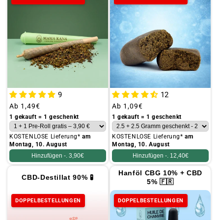
t
i
o
n
:
A
l
9
12
l
Üblicher
Ab
1,49€
Üblicher
Ab
1,09€
e
Preis
Preis
1 gekauft = 1 geschenkt
1 gekauft = 1 geschenkt
KOSTENLOSE Lieferung*
am
KOSTENLOSE Lieferung*
am
Montag, 10. August
Montag, 10. August
Hinzufügen -.
3,90€
Hinzufügen -.
12,40€
Hanföl CBG 10% + CBD
CBD-Destillat 90% 🧪
5% 🇫🇷
DOPPELBESTELLUNGEN
DOPPELBESTELLUNGEN