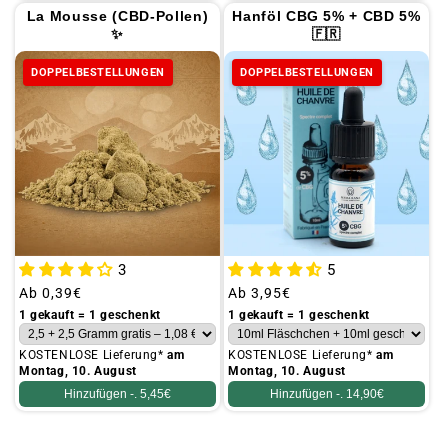
La Mousse (CBD-Pollen)
Hanföl CBG 5% + CBD 5%
✨
🇫🇷
DOPPELBESTELLUNGEN
DOPPELBESTELLUNGEN
3
5
Üblicher
Ab
0,39€
Üblicher
Ab
3,95€
Preis
Preis
1 gekauft = 1 geschenkt
1 gekauft = 1 geschenkt
KOSTENLOSE Lieferung*
am
KOSTENLOSE Lieferung*
am
Montag, 10. August
Montag, 10. August
Hinzufügen -.
5,45€
Hinzufügen -.
14,90€