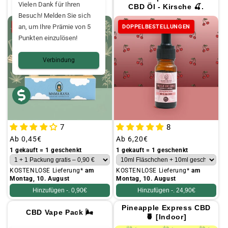
Filter aus Pappe 📦📦.
Vielen Dank für Ihren
CBD Öl - Kirsche 🍒.
Besuch! Melden Sie sich
an, um Ihre Prämie von 5
DOPPELBESTELLUNGEN
DOPPELBESTELLUNGEN
Punkten einzulösen!
Verbindung
7
8
Üblicher
Ab
0,45€
Üblicher
Ab
6,20€
Preis
Preis
1 gekauft = 1 geschenkt
1 gekauft = 1 geschenkt
KOSTENLOSE Lieferung*
am
KOSTENLOSE Lieferung*
am
Montag, 10. August
Montag, 10. August
Hinzufügen -.
0,90€
Hinzufügen -.
24,90€
Pineapple Express CBD
CBD Vape Pack 🌬️
🍍 [Indoor]