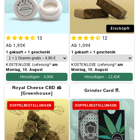
Erschöpft
13
12
Üblicher
Ab
1,95€
Üblicher
Ab
1,09€
Preis
Preis
1 gekauft = 1 geschenkt
1 gekauft = 1 geschenkt
KOSTENLOSE Lieferung*
am
KOSTENLOSE Lieferung*
am
Montag, 10. August
Montag, 10. August
Hinzufügen -.
4,90€
Hinzufügen -.
12,40€
Royal Cheese CBD 🧀
Grinder Card 🃏.
[Greenhouse]
DOPPELBESTELLUNGEN
DOPPELBESTELLUNGEN