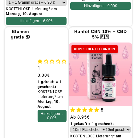
Hinzufügen -.
0,00€
KOSTENLOSE Lieferung*
am
Montag, 10. August
Hinzufügen -.
6,90€
25 g
Hanföl CBN 10% + CBD
Blumen
5% 🇫🇷
gratis 🎁
(FLYER)
DOPPELBESTELLUNGEN
1
Üblicher
0,00€
Preis
1 gekauft = 1
geschenkt
KOSTENLOSE
Lieferung*
am
Montag, 10.
August
8
Hinzufügen -.
Üblicher
Ab
8,95€
0,00€
Preis
1 gekauft = 1 geschenkt
KOSTENLOSE Lieferung*
am