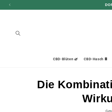
und zum
DO
Inhalt
übergehen
CBD-Blüten 🌿
CBD-Hasch 🍫
Die Kombinat
Wirku
Ges