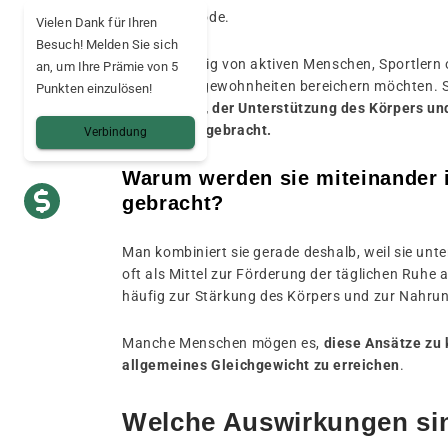
Anbaumethode.
Vielen Dank für Ihren
Besuch! Melden Sie sich
Es wird häufig von aktiven Menschen, Sportlern 
an, um Ihre Prämie von 5
Ernährungsgewohnheiten bereichern möchten. S
Punkten einzulösen!
mit
Vitalität, der Unterstützung des Körpers un
Verbindung gebracht.
Verbindung
Warum werden sie miteinander 
gebracht?
Man kombiniert sie gerade deshalb, weil sie unte
oft als Mittel zur Förderung der täglichen Ruhe 
häufig zur Stärkung des Körpers und zur Nahru
Manche Menschen mögen es,
diese Ansätze zu 
allgemeines Gleichgewicht zu erreichen
.
Welche Auswirkungen sin