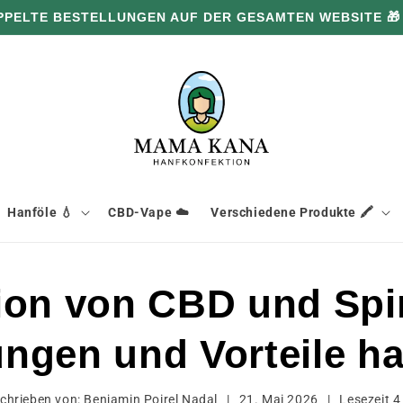
PPELTE BESTELLUNGEN AUF DER GESAMTEN WEBSITE 🎁
Hanföle 💧
CBD-Vape ☁️
Verschiedene Produkte 🖍️
ion von CBD und Spir
ngen und Vorteile ha
chrieben von:
Benjamin Poirel Nadal
|
21. Mai 2026
|
Lesezeit
4